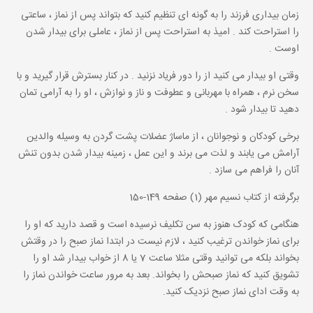
زمان بیداری فرزند را به گونه ای تنظیم کنید که بتواند پس از نماز ، ساعتی
را استراحت کند . امیذ به استراحت پس از نماز ، عاملی برای بیدار شدن
اوست .
وقتی او بیدار می کنید از را دور فریاد نزنید . در کنار بسترش قرار گیرید و با
سخن نرم ، همراه با مهربانی و عطوفت و ناز و نوازش ، او را به آرامی تمان
دهید تا بیدار شود .
برخی کودکان و نوجوانان ، از ماساژ عضلات پشت گردن به وسیله والدین
آرامش می یابند و لذت می برند و این عمل ، زمینه بیدار شدن بدون تنش
آنان را فراهم می سازد .
برگرفته از کتاب نسیم مهر (1) صفحه 149-150
هنگامی که کودک هنوز به سن تکلیف نرسیده است و قصد دارید که او را
برای نماز خواندن ترغیب کنید ، لازم نیست در ابتدا نماز صبح را در وقتش
بخواند بلکه می توانید وقتی مثلا ساعت 7 یا 8 از خواب بیدار شد او را
تشویق کنید که نماز صبحش را بخواند. بعد به مرور ساعت خواندن نماز را
به وقت ادای نماز صبح نزدیک کنید.