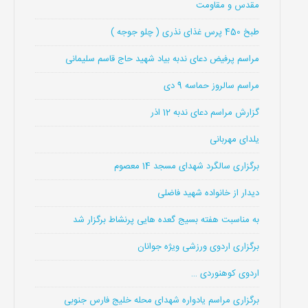
مقدس و مقاومت
طبخ 450 پرس غذای نذری ( چلو جوجه )
مراسم پرفیض دعای ندبه بیاد شهید حاج قاسم سلیمانی
مراسم سالروز حماسه 9 دی
گزارش مراسم دعای ندبه 12 اذر
یلدای مهربانی
برگزاری سالگرد شهدای مسجد 14 معصوم
دیدار از خانواده شهید فاضلی
به مناسبت هفته بسیج گعده هایی پرنشاط برگزار شد
برگزاری اردوی ورزشی ویژه جوانان
اردوی کوهنوردی …
برگزاری مراسم یادواره شهدای محله خلیج فارس جنوبی