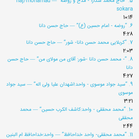
5.
“حاج محمد سکارا - مدح و روضه”
— haj/mohamad
sokara
10:14
6.
“روضه - امام حسین (ع)”
— حاج حسن دانا
4:28
7.
“کربلایی محمد حسن دانا- شور”
— حاج حسن دانا
2:03
8.
“- محمد حسن دانا -شور: آقای من مولای من”
— حاج حسن
دانا
4:27
9.
“سید جواد موسوی - واحد:اشهدان علیا ولی اله”
— سید جواد
موسوی
3:21
10.
“محمد محققی - واحد:کاشف الکرب حسین”
— محمد
محققی
2:44
11.
“محمد محققی- واحد خداحافظ”
— واحد:خداحافظ ام البنین