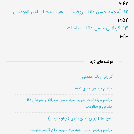
7:42
12.
“محمد حسن دانا - روضه”
— هیت محبان امیر المومنین
10:52
13.
کربلایی حسن دانا - مناجات
10:10
نوشته‌های تازه
گزارش زنگ همدلی
مراسم پرفیض دعای ندبه
مراسم بزرگداشت شهید سید حسن نصرالله و شهدای دفاع
مقدس و مقاومت
طبخ 450 پرس غذای نذری ( چلو جوجه )
مراسم پرفیض دعای ندبه بیاد شهید حاج قاسم سلیمانی