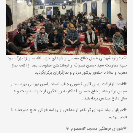
💠یادواره شهدای ۸سال دفاع مقدس و شهدای حزب الله به ویژه بزرگ مرد
جبهه مقاومت سید حسن نصرالله و فرماندهان مقاومت بعد از اقامه نماز
مغرب و عشا با حضور پرشور مردم و نمازگزاران برگزارگردید.
🔶ابتدا ازقرائت زیبای قاری کشوری جناب استاد رامین بهرامی بهره مند و
سپس برادر جانباز حاج حسین فداکار به روایتگری از جبهه مقاومت و ۸
سال دفاع مقدس پرداختند .
🔶درپایان بیاد شهدای گرانقدر از مداحی و روضه خوانی حاج علیرضا دانا
فیض بردیم .
🌹شورای فرهنگی مسجد۱۴معصوم 🌹