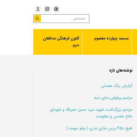
مسجد چهارده معصوم
کانون فرهنگی مدافعان
حرم
نوشته‌های تازه
گزارش زنگ همدلی
مراسم پرفیض دعای ندبه
مراسم بزرگداشت شهید سید حسن نصرالله و شهدای
دفاع مقدس و مقاومت
طبخ 450 پرس غذای نذری ( چلو جوجه )