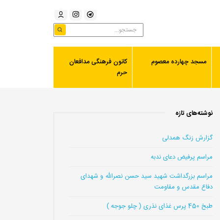
مسجد چهارده معصوم
کانون فرهنگی مدافعان
حرم
نوشته‌های تازه
گزارش زنگ همدلی
مراسم پرفیض دعای ندبه
مراسم بزرگداشت شهید سید حسن نصرالله و شهدای
دفاع مقدس و مقاومت
طبخ 450 پرس غذای نذری ( چلو جوجه )