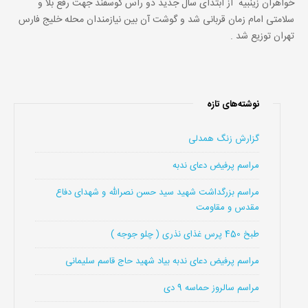
خواهران زینبیه از ابتدای سال جدید دو راس گوسفند جهت رفع بلا و
سلامتی امام زمان قربانی شد و گوشت آن بین نیازمندان محله خلیج فارس
تهران توزیع شد .
نوشته‌های تازه
گزارش زنگ همدلی
مراسم پرفیض دعای ندبه
مراسم بزرگداشت شهید سید حسن نصرالله و شهدای دفاع
مقدس و مقاومت
طبخ 450 پرس غذای نذری ( چلو جوجه )
مراسم پرفیض دعای ندبه بیاد شهید حاج قاسم سلیمانی
مراسم سالروز حماسه 9 دی