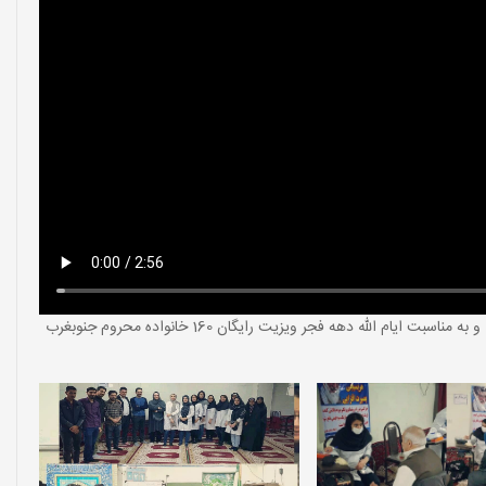
به همت گروه جهدی امیرالمومنین و گروه جهادی پزشکی حامی و به مناسبت ایام الله دهه فجر ویزیت رایگان 160 خانواده محروم جنوبغرب