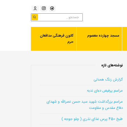
مسجد چهارده معصوم
کانون فرهنگی مدافعان
حرم
نوشته‌های تازه
گزارش زنگ همدلی
مراسم پرفیض دعای ندبه
مراسم بزرگداشت شهید سید حسن نصرالله و شهدای
دفاع مقدس و مقاومت
طبخ 450 پرس غذای نذری ( چلو جوجه )