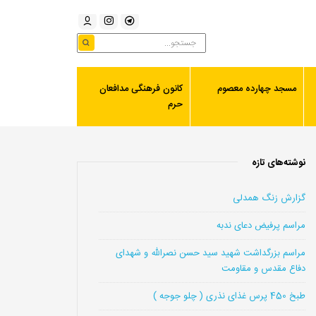
مسجد چهارده معصوم
کانون فرهنگی مدافعان
حرم
نوشته‌های تازه
گزارش زنگ همدلی
مراسم پرفیض دعای ندبه
مراسم بزرگداشت شهید سید حسن نصرالله و شهدای
دفاع مقدس و مقاومت
طبخ 450 پرس غذای نذری ( چلو جوجه )