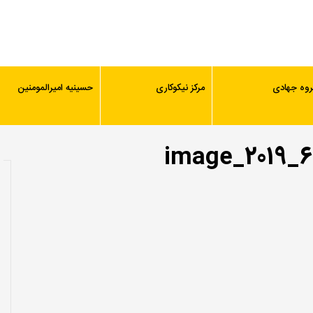
روه جهادی
مرکز نیکوکاری
حسینیه امیرالمومنین
image_2019_6