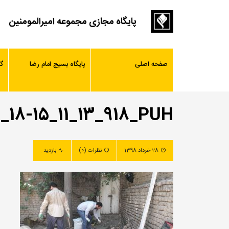
پایگاه مجازی مجموعه امیرالمومنین
صفحه اصلی
پایگاه بسیج امام رضا
گ
_18-15_11_13_918_PUH
28 خرداد 1398
نظرات (0)
بازدید :