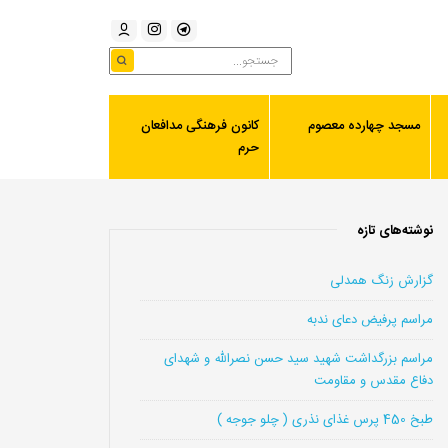
مسجد چهارده معصوم
کانون فرهنگی مدافعان
حرم
نوشته‌های تازه
گزارش زنگ همدلی
مراسم پرفیض دعای ندبه
مراسم بزرگداشت شهید سید حسن نصرالله و شهدای
دفاع مقدس و مقاومت
طبخ 450 پرس غذای نذری ( چلو جوجه )