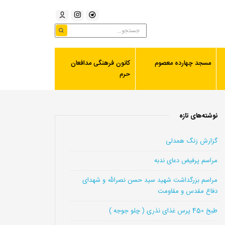
مسجد چهارده معصوم
کانون فرهنگی مدافعان
حرم
نوشته‌های تازه
گزارش زنگ همدلی
مراسم پرفیض دعای ندبه
مراسم بزرگداشت شهید سید حسن نصرالله و شهدای
دفاع مقدس و مقاومت
طبخ 450 پرس غذای نذری ( چلو جوجه )