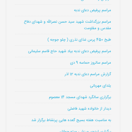
مراسم پرفیض دعای ندبه
مراسم بزرگداشت شهید سید حسن نصرالله و شهدای دفاع
مقدس و مقاومت
طبخ 450 پرس غذای نذری ( چلو جوجه )
مراسم پرفیض دعای ندبه بیاد شهید حاج قاسم سلیمانی
مراسم سالروز حماسه 9 دی
گزارش مراسم دعای ندبه 12 اذر
یلدای مهربانی
برگزاری سالگرد شهدای مسجد 14 معصوم
دیدار از خانواده شهید فاضلی
به مناسبت هفته بسیج گعده هایی پرنشاط برگزار شد
برگزاری اردوی ورزشی ویژه جوانان