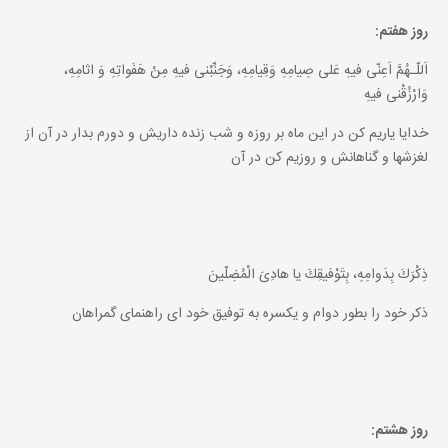
روز هفتم:
اَللّـهُمَّ اَعِنّى فيهِ عَلى صِيامِهِ وَقِيامِهِ، وَجَنِّبْنى فيهِ مِنْ هَفَواتِهِ وَ اثامِهِ،
وَارْزُقْنى فيهِ
خدايا ياريم كن در اين ماه بر روزه و شب زنده داريش و دورم بدار در آن از
لغزشها و گناهانش و روزيم كن در آن
ذِكْرَكَ بِدَوامِهِ، بِتَوْفيقِكَ يا هادِىَ الْمُضِلّينَ
ذكر خود را بطور دوام و يكسره به توفيق خود اى راهنماى گمراهان
روز هشتم: