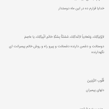
خدايا قرارم ده در اين ماه دوستدار
لاَِوْلِيآئِكَ، وَمُعادِياً لاَِعْدآئِكَ، مُسْتَنّاً بِسُنَّةِ خاتَمِ اَنْبِيآئِكَ، يا عاصِمَ
دوستانت و دشمن دارنده دشمنانت و پيرو راه و روش خاتم پيمبرانت اى
نگهدارنده
قُلُوبِ النَّبِيّينَ
دلهاى پيمبران