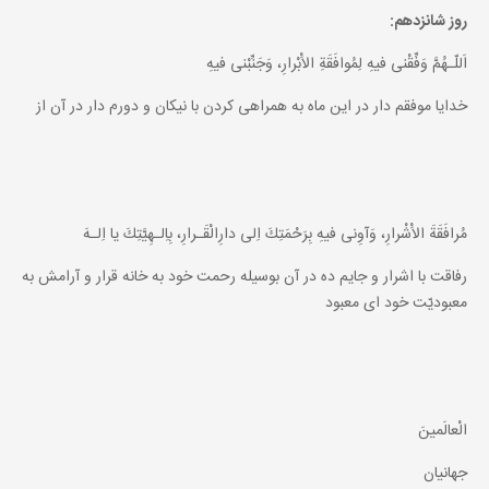
روز شانزدهم:
اَللّـهُمَّ وَفِّقْنى فيهِ لِمُوافَقَةِ الاَْبْرارِ، وَجَنِّبْنى فيهِ
خدايا موفقم دار در اين ماه به همراهى كردن با نيكان و دورم دار در آن از
مُرافَقَةَ الاَْشْرارِ، وَآوِنى فيهِ بِرَحْمَتِكَ اِلى دارِالْقَـرارِ، بِاِلـهِيَّتِكَ يا اِلـهَ
رفاقت با اشرار و جايم ده در آن بوسيله رحمت خود به خانه قرار و آرامش به
معبوديّت خود اى معبود
الْعالَمينَ
جهانيان