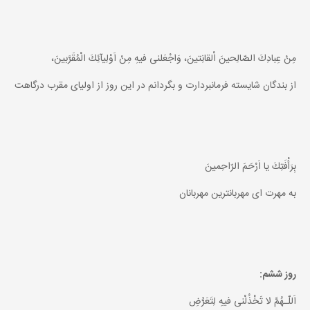
مِنْ عِبادِكَ الصّالِحينَ اْلقانِتينَ، وَاجْعَلنى فيهِ مِنْ اَوْلِيآئِكَ الْمُقَرَّبينَ،
از بندگان شايسته فرمانبردارت و بگردانم در اين روز از اولياى مقرب درگاهت
بِرَأْفَتِكَ يا اَرْحَمَ الرّاحِمينَ
به مهرت اى مهربانترين مهربانان
روز ششم:
اَللّـهُمَّ لا تَخْذُلْنى فيهِ لِتَعَرُّضِ