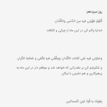
روز سيزدهم:
أَللّهُمَّ طَهِّرْنِى فيهِ مِنَ الدَّنَسِ وَالاَْقْذارِ،
خدايا پاكم كن در اين ماه از چركى و كثافات
وَصَبِّرْنى فيهِ عَلى كائناتِ الاْقْدارِ، وَوَفِّقْنى فيهِ لِلتُّقى وَ صُحْبَةِ الاَْبْرارِ،
و شكيبايم كن بر مقدراتى كه خواهد شد و موفقم دار در اين ماه به
پرهيزكارى و هم نشينى با نيكان
بِعَوْنِكَ يا قُرَّةَ عَيْنِ الْمَساكين.