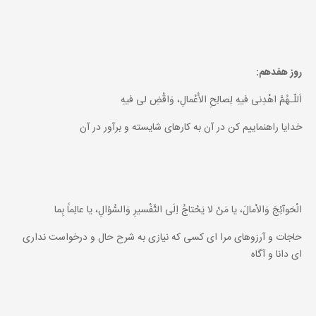
روز هفدهم:
اَللّـهُمَّ اهْدِنى فيهِ لِصالِحِ الاَْعْمالِ، وَاقْضِ لى فيهِ
خدايا راهنماييم كن در آن به كارهاى شايسته و برآور در آن
الْحَوآئِجَ وَالاْمالَ، يا مَنْ لا يَحْتاجُ اِلَى التَّفْسيرِ وَالسُّؤالِ، يا عالِماً بِما
حاجات و آرزوهاى مرا اى كسى كه نيازى به شرح حال و درخواست ندارى
اى دانا و آگاه