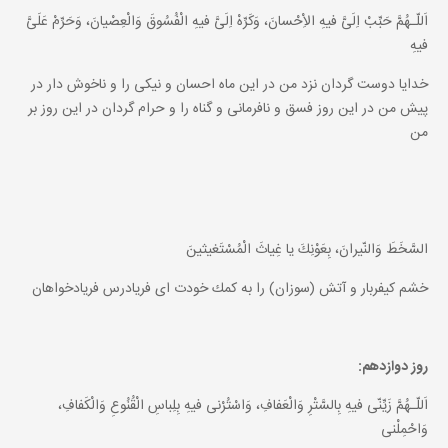
اَللّـهُمَّ حَبِّبْ اِلَىَّ فيهِ الاِْحْسانَ، وَكَرِّهْ اِلَىَّ فيهِ الْفُسُوقَ وَالْعِصْيانَ، وَحَرِّمْ عَلَىَّ
فيهِ
خدايا دوست گردان نزد من در اين ماه احسان و نيكى را و ناخوش دار در
پيش من در اين روز فسق و نافرمانى و گناه را و حرام گردان در اين روز بر
من
السَّخَطَ وَالنّيرانَ، بِعَوْنِكَ يا غِياثَ الْمُسْتَغيثينَ
خشم كيفربار و آتش (سوزان) را به كمك خودت اى فريادرس فريادخواهان
روز دوازدهم:
اَللّـهُمَّ زَيِّنّى فيهِ بِالسَّتْرِ وَالْعَفافِ، وَاسْتُرْنى فيهِ بِلِباسِ الْقُنُوعِ وَالْكَفافِ،
وَاحْمِلْنى