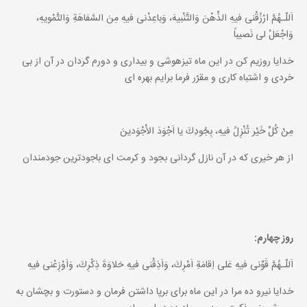
اَللّـهُمَّ ارْزُقْنى فيهِ الذِّهْنَ وَالتَّنْبيهَ، وَباعِدْنى فيهِ مِنَ السَّفاهَةِ وَالتَّمْويهِ،
وَاجْعَلْ لى نَصيباً
خدايا روزيم كن در اين ماه تيزهوشى و بيدارى و دورم گردان در آن از بى
خردى و اشتباه كارى و مقرّر فرما برايم بهره اى
مِنْ كُلِّ خَيْر تُنْزِلُ فيهِ، بِجُودِكَ يا اَجْوَدَ الاَْجْوَدينَ
از هر خيرى كه در آن نازل گردانى بجود و كرمت اى باجودترين جودمندان
روز چهارم:
اَللّـهُمَّ قَوِّنى فيهِ عَلى اِقامَةِ اَمْرِكَ، وَاَذِقْنى فيهِ حَلاوَةَ ذِكْرِكَ، وَاَوْزِعْنى فيهِ
خدايا نيرو ده مرا در اين ماه براى برپا داشتن فرمان و دستورت و بچشان به