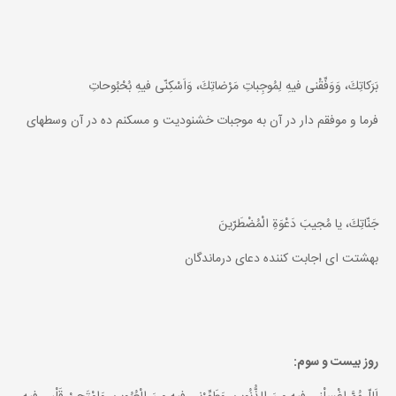
بَرَكاتِكَ، وَوَفِّقْنى فيهِ لِمُوجِباتِ مَرْضاتِكَ، وَاَسْكِنّى فيهِ بُحْبُوحاتِ
فرما و موفقم دار در آن به موجبات خشنوديت و مسكنم ده در آن وسطهاى
جَنّاتِكَ، يا مُجيبَ دَعْوَةِ الْمُضْطَرّينَ
بهشتت اى اجابت كننده دعاى درماندگان
روز بيست و سوم: