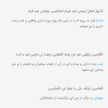
اَللّـهُمَّ اجْعَلْ صِيامى فيهِ صِيامَ الصّآئِمينَ، وَقِيامى فيهِ قيامَ
خدايا
قرار ده روزه ام را در اين ماه روزه روزه داران واقعى و شب زنده
داريم را نيز همانند
الْقآئِمينَ، وَنَبِّهْنى فيهِ عَنْ نَوْمَةِ الْغافِلينَ، وَهَبْ لى جُرْمى فيهِ يا اِلـهَ
شب
زنده داران و بيدارم كن در آن از خواب بيخبران و جنايتم را بر من
ببخش اى معبود
الْعالَمينَ، وَاعْفُ عَنّى يا عافِياً عَنِ الْمُجْرِمينَ
جهانيان
و درگذر از من اى درگذرنده از جنايتكاران