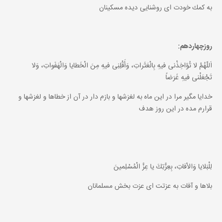
به كمك خودت اى روشنايى ديده مسكينان
روزچهاردهم:
اَللّهُمَّ لا تُؤاخِذْنى فيهِ بِالْعَثَراتِ، وَأَقْلِنِى فيهِ مِنَ الْخَطايا وَالْهَفَواتِ، وَلا
تَجْعَلْنى فيهِ غَرَضاً
خدايا مگير مرا در اين ماه به لغزشها و بازم دار در آن از خطاها و لغزشها و
قرارم مده در اين روز هدف
لِلْبَلايا وَالاْفاتِ، بِعِزَّتِكَ يا عِزَّ الْمُسْلِمينَ
بلاها و آفات به عزتت اى عزت بخش مسلمانان