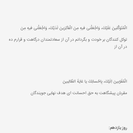
الْمُتَوَكِّلينَ عَلَيْكَ، وَاجْعَلْنى فيهِ مِنَ الْفآئِزينَ لَدَيْكَ، وَاجْعَلْنى فيهِ مِنَ
توكل كنندگان بر خودت و بگردانم در آن از سعادتمندان درگاهت و قرارم ده
در آن از
الْمُقَرَّبينَ اِلَيْكَ، بِاِحْسانِكَ يا غايَةَ الطّالِبينَ
مقربان پيشگاهت به حق احسانت اى هدف نهايى جويندگان
روز يازدهم: