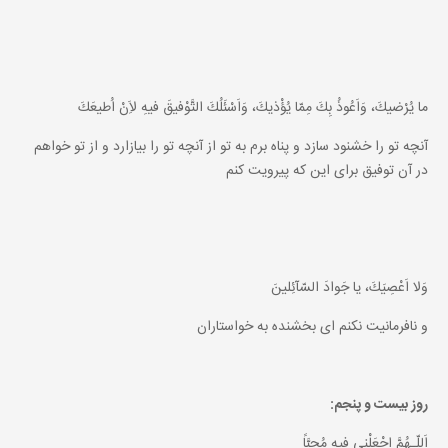
ما يُرْضيكَ، وَاَعُوذُ بِكَ مِمّا يُؤْذيكَ، وَاَسْئَلُكَ التَّوْفيقَ فيهِ لاَِنْ اُطيعَكَ
آنچه تو را خشنود سازد و پناه برم به تو از آنچه تو را بيازارد و از تو خواهم
در آن توفيق براى اين كه پيرويت كنم
وَلا اَعْصِيَكَ، يا جَوادَ السّآئِلينَ
و نافرمانيت نكنم اى بخشنده به خواستاران
روز بيست و پنجم:
اَللّـهُمَّ اجْعَلْنى فيهِ مُحِبَّاً