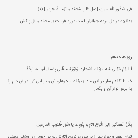
فى صُدُورِ الْعالَمينَ، [صَلِّ عَلى مُحَمَّد وَ آلِهِ الطّاهِرينِ].(1)
بدانچه در دل مردم جهانيان است درود فرست بر محمّد و آل پاكش
روز هيجدهم:
اَللّـهُمَّ نَبِّهْنى فيهِ لِبَرَكاتِ اَسْحارِهِ، وَنَوِّرْفيهِ قَلْبى بِضِيآءِ اَنْوارِهِ، وَخُذْ
خدايا آگاهم ساز در اين ماه از بركات سحرهاى آن و نورانى كن در آن دلم را
به پرتو انوار آن و بگمار
بِكُلِّ اَعْضآئى اِلَى اتِّباعِ اثارِهِ، بِنُورِكَ يا مُنَوِّرَ قُلـُوبِ الْعارِفينَ
تمام اعضا و جوارحم را به پيروى كردن آثارش به نور خود اى روشنى دهنده