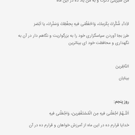
من شيرينى ذكرت و به من ياد ده در اين ماه
لاَِدآءِ شُكْرِكَ بِكَرَمِكَ، وَاحْفَظْنى فيهِ بِحِفْظِكَ وَسَتْرِكَ، يا اَبْصَرَ
طرز بجا آوردن سپاسگزارى خود را به بزرگواريت و نگاهم دار در آن به
نگهدارى و محافظت خود اى بيناترين
النّاظِرينَ
بينايان
روز پنجم:
اَللّـهُمَّ اجْعَلْنى فيهِ مِنَ الْمُسْتَغْفِرينَ، وَاجْعَلْنى فيهِ
خدايا قرارم ده در اين ماه از آمرزش خواهان و قرارم ده در آن