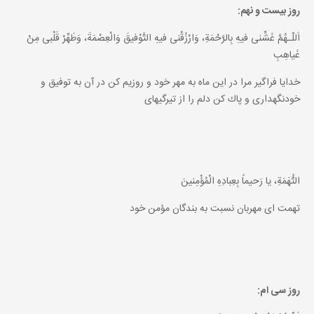
روز بيست و نهم:
اَللّـهُمَّ غَشِّنى فيهِ بِالرَّحْمَةِ، وَارْزُقْنى فيهِ التَّوْفيقَ وَالْعِصْمَةَ، وَطَهِّرْ قَلْبى مِنْ
غَياهِبِ
خدايا فراگير مرا در اين ماه به مهر خود و روزيم كن در آن به توفيق و
خودنگهدارى و پاك كن دلم را از تيرگيهاى
التُّهَمَةِ، يا رَحيماً بِعِبادِهِ الْمُؤْمِنينَ
تهمت اى مهربان نسبت به بندگان مؤمن خود
روز سى ام: