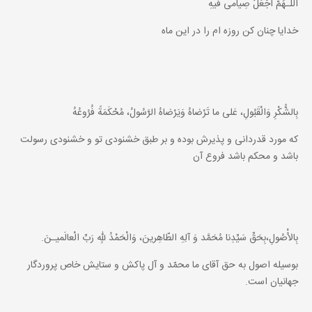
اَللّـهُمَّ اجْعَلْ صِيامى فيهِ
خدايا چنان كن روزه ام را در اين ماه
بِالشُّكْرِ وَالْقَبُولِ، عَلى ما تَرْضاهُ وَيَرْضاهُ الرَّسُولُ، مُحْكَمَةً فُرُوعُهُ
كه مورد قدردانى و پذيرش بوده و بر طبق خشنودى تو و خشنودى رسولت
باشد و محكم باشد فروع آن
بِالاُْصُولِ،بِحَقِّ سَيِّدِنا مُحَمَّد وَ آلِهِ الطّاهِرينَ، وَالْحَمْدُ للهِِ رَبِّ الْعالَميـنَ.
بوسيله اصول به حق آقاى ما محمّد و آل پاكش و ستايش خاص پروردگار
جهانيان است.