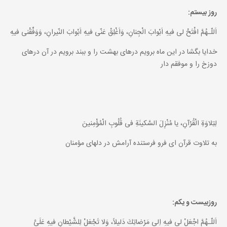
روز بيستم:
اَللّـهُمَّ افْتَحْ لى فيهِ اَبْوابَ الْجِنانِ، وَاَغْلِقْ عَنّى فيهِ اَبْوابَ النّيرانِ، وَوَفِّقْنى فيهِ
خدايا بگشا در اين ماه برويم درهاى بهشت را و ببند برويم در آن درهاى
دوزخ را و موفقم دار
لِتِلاوَةِ الْقُرْآنِ، يا مُنْزِلَ السَّكينَةِ فى قُلُوبِ الْمُؤْمِنينَ
به تلاوت قرآن اى فرو فرستنده آرامش در دلهاى مؤمنان
روزبيست و يكم:
اَللّـهُمَّ اجْعَلْ لى فيهِ اِلى مَرْضاتِكَ دَليلاً، وَلا تَجْعَلْ لِلشَّيْطانِ فيهِ عَلَىَّ