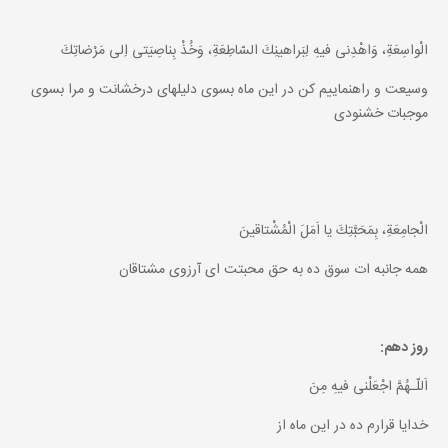
الْواسِعَةِ، وَاهْدِنى فيهِ لِبَراهينِكَ السّاطِعَةِ، وَخُذْ بِناصِيَتى اِلى مَرْضاتِكَ
وسيعت و راهنماييم كن در اين ماه بسوى دليلهاى درخشانت و مرا بسوى
موجبات خشنودى
الْجامِعَةِ، بِمَحَبَّتِكَ يا اَمَلَ الْمُشْتاقينَ
همه جانبه ات سوق ده به حق محبتت اى آرزوى مشتاقان
روز دهم:
اَللّـهُمَّ اجْعَلْنى فيهِ مِنَ
خدايا قرارم ده در اين ماه از