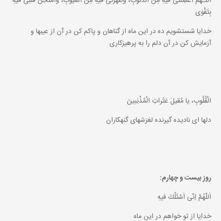
اَللّـهُمَّ اغْسِلْنى فيهِ مِنَ الذُّنُوبِ، وَطَهِّرْنى فيهِ مِنَ الْعُيُوبِ، وَامْتَحِنْ قَلْبى فيهِ
بِتَقْوَى
خدايا شستشويم ده در اين ماه از گناهان و پاكم كن در آن از عيبها و
آزمايش كن در آن دلم را به پرهيزكارى
الْقُلُوبِ، يا مُقيلَ عَثَراتِ الْمُذْنِبينَ
دلها اى ناديده گيرنده لغزشهاى گنهكاران
روز بيست و چهارم:
اَللّهُمَّ اِنّى اَسْئَلُكَ فيهِ
خدايا از تو خواهم در اين ماه