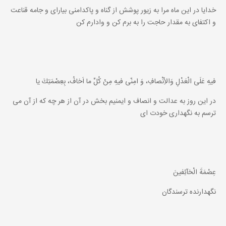
خدايا در اين ماه مرا به زيور پوشش از گناه و پاكدامنى بياراى و جامه قناعت
و اكتفاى به مقدار حاجت را به برم كن و وادارم كن
فيهِ عَلَى الْعَدْلِ وَالاِْنْصافِ، وَ امِنّى فيهِ مِنْ كُلِّ ما اَخافُ، بِعِصْمَتِكَ يا
در اين روز به عدالت و انصاف و ايمنيم بخش در آن از هر چه كه از آن مى
ترسم به نگهدارى خودت اى
عِصْمَةَ الْخآئِفينَ
نگهدارنده ترسندگان