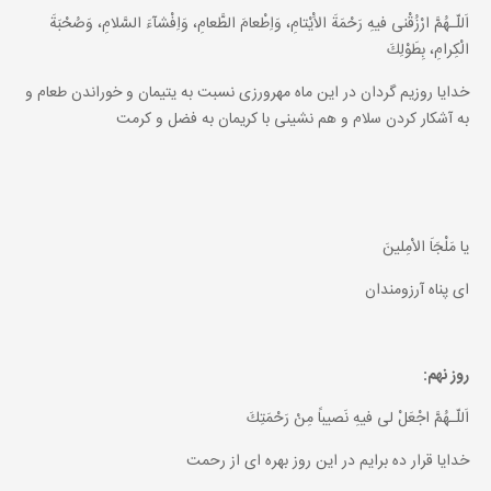
اَللّـهُمَّ ارْزُقْنى فيهِ رَحْمَةَ الاَْيْتامِ، وَاِطْعامَ الطَّعامِ، وَاِفْشآءَ السَّلامِ، وَصُحْبَةَ
الْكِرامِ، بِطَوْلِكَ
خدايا روزيم گردان در اين ماه مهرورزى نسبت به يتيمان و خوراندن طعام و
به آشكار كردن سلام و هم نشينى با كريمان به فضل و كرمت
يا مَلْجَاَ الاْمِلينَ
اى پناه آرزومندان
روز نهم:
اَللّـهُمَّ اجْعَلْ لى فيهِ نَصيباً مِنْ رَحْمَتِكَ
خدايا قرار ده برايم در اين روز بهره اى از رحمت