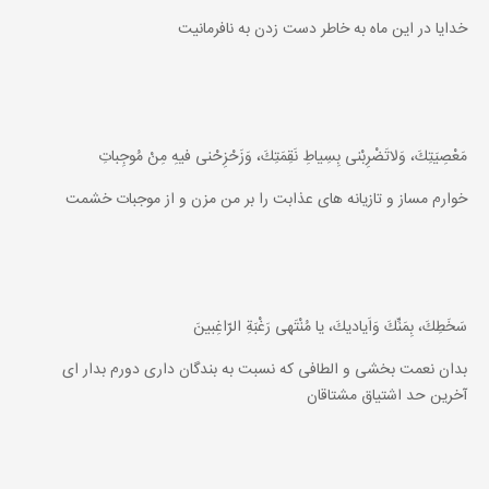
خدايا در اين ماه به خاطر دست زدن به نافرمانيت
مَعْصِيَتِكَ، وَلاتَضْرِبْنى بِسِياطِ نَقِمَتِكَ، وَزَحْزِحْنى فيهِ مِنْ مُوجِباتِ
خوارم مساز و تازيانه هاى عذابت را بر من مزن و از موجبات خشمت
سَخَطِكَ، بِمَنِّكَ وَاَياديكَ، يا مُنْتَهى رَغْبَةِ الرّاغِبينَ
بدان نعمت بخشى و الطافى كه نسبت به بندگان دارى دورم بدار اى
آخرين حد اشتياق مشتاقان