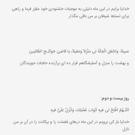
خدايا برايم در اين ماه دليلى به موجبات خشنودى خود مقرّر فرما و راهى
براى تسلط شيطان بر من باقى مگذار
سَبيلاً، وَاجْعَلِ الْجَنَّةَ لى مَنْزِلاً وَمَقيلاً، يا قاضِىَ حَوآئِـجِ الطّالِبينَ
و بهشت را منزل و آسايشگاهم قرار ده اى برآرنده حاجات جويندگان
روز بيست و دوم:
اَللّـهُمَّ افْتَحْ لى فيهِ اَبْوابَ فَضْلِكَ، وَاَنْزِلْ عَلَىَّ فيهِ
خدايا باز كن برويم در اين ماه درهاى فضلت را و بركاتت را در آن بر من
نازل