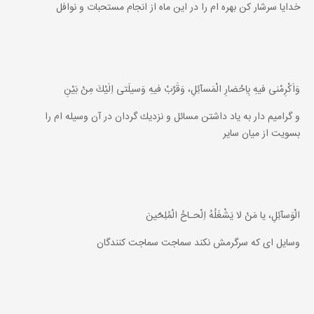
خدايا سرشار كن بهره ام را در اين ماه از انجام مستحبات و نوافل
وَاَكْرِمْنى فيهِ بِاِحْضارِ الْمَسآئِلِ، وَقَرِّبْ فيهِ وَسيلَتى اِلَيْكَ مِنْ بَيْنِ
و گراميم دار به ياد داشتن مسائل و نزديك گردان در آن وسيله ام را
بسويت از ميان ساير
الْوَسآئِلِ، يا مَنْ لا يَشْغَلُهُ اِلْحـاحُ الْمُلِحّينَ
وسايل اى كه سرگرمش نكند سماجت سماجت كنندگان