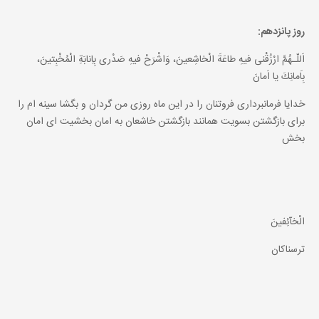
روز پانزدهم:
اَللّـهُمَّ ارْزُقْنى فيهِ طاعَةَ الْخاشِعينَ، وَاشْرَحْ فيهِ صَدْرى بِاِنابَةِ الْمُخْبِتينَ،
بِاَمانِكَ يا اَمانَ
خدايا فرمانبردارى فروتنان را در اين ماه روزى من گردان و بگشا سينه ام را
براى بازگشتن بسويت همانند بازگشتن خاشعان به امان بخشيت اى امان
بخش
الْخآئِفينَ
ترسناكان