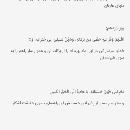
دلهاى عارفان
روز نوزدهم:
اَللّـهُمَّ وَفِّرْ فيهِ حَظّى مِنْ بَرَكاتِهِ، وَسَهِّلْ سَبيلى اِلى خَيْراتِهِ، وَلا
خدايا سرشار كن در اين ماه بهره ام را از بركات آن و هموار ساز راهم را به
سوى خيرات آن
تَحْرِمْنى قَبُولَ حَسَناتِهِ، يا هادِياً اِلَى الْحَقِّ الْمُبينِ
و محرومم مساز از پذيرفتن حسناتش اى راهنماى بسوى حقيقت آشكار