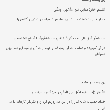
روز بيست و ششم:
اَللّـهُمَّ اجْعَلْ سَعْيى فيهِ مَشْكُوراً، وَذَنْبى
خدايا قرار ده كوششم را در اين ماه مورد سپاس و تقدير و گناهم را
فيهِ مَغْفُوراً، وَعَمَلى فيهِ مَقْبُولاً، وَعَيْبى فيهِ مَسْتُوراً، يا اَسْمَعَ السّامِعينَ
در آن آمرزيده و عملم را در آن پذيرفته و عيبم را در آن پوشيد اى شنواترين
شنوايان
روز بيست و هفتم:
اَللّـهُمَّ ارْزُقْنى فيهِ فَضْلَ لَيْلَةِ الْقَدْرِ، وَصَيِّرْ اُمُورى فيهِ مِنَ
خدايا فضيلت شب قدر را در اين ماه روزيم گردان و بگردان كارهايم را در
آن از