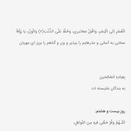
الْعُسْرِ اِلَى الْيُسْرِ، وَاقْبَلْ مَعاذيرى، وَحُطَّ عَنِّى الذَّنْبَ(2) وَالْوِزْرَ، يا رَؤُفاً
سختى به آسانى و عذرهايم را بپذير و وزر و گناهم را بريز اى مهربان
بِعِبادِهِ الصّالِحينَ
به بندگان شايسته ات
روز بيست و هشتم:
اَللّـهُمَّ وَفِّرْ حَظّى فيهِ مِنَ النَّوافِلِ،