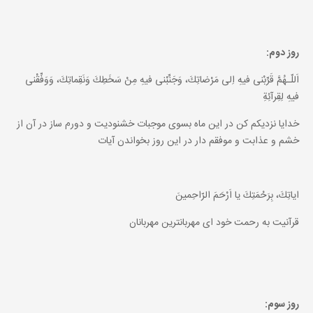
روز دوم:
اَللّـهُمَّ قَرِّبْنى فيهِ اِلى مَرْضاتِكَ، وَجَنِّبْنى فيهِ مِنْ سَخَطِكَ وَنَقِماتِكَ، وَوَفِّقْنى
فيهِ لِقِرآئِةِ
خدايا نزديكم كن در اين ماه بسوى موجبات خشنوديت و دورم ساز در آن از
خشم و عذابت و موفقم دار در اين روز بخواندن آيات
اياتِكَ، بِرَحْمَتِكَ يا اَرْحَمَ الرّاحِمينَ
قرآنيت به رحمت خود اى مهربانترين مهربانان
روز سوم: