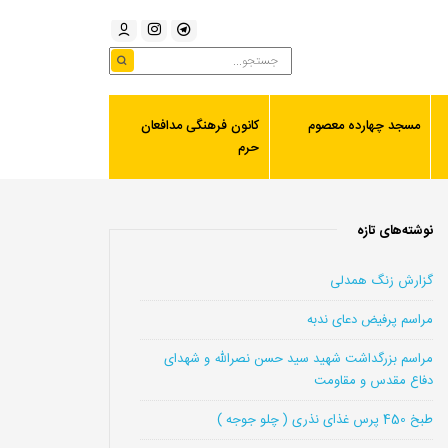
مسجد چهارده معصوم
کانون فرهنگی مدافعان
حرم
نوشته‌های تازه
گزارش زنگ همدلی
مراسم پرفیض دعای ندبه
مراسم بزرگداشت شهید سید حسن نصرالله و شهدای
دفاع مقدس و مقاومت
طبخ 450 پرس غذای نذری ( چلو جوجه )