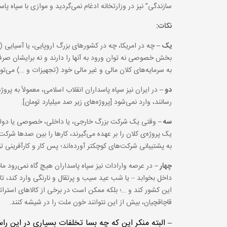
سازندگی” نیز در وزارتخانه ادغام نمی‌گردید و موازی با سپاه پاس
نکات:
یک –
چه در امریکا، چه در کشورهای بزرگ اروپایی، یا آسیایی (
بخش خصوصی نه توان ورود به آنها را دارند و نه برایشان صرف 
به سرمایه‌های کلان مالی و غیر مالی خود (تجهیزات و …) می‌توانند
دو –
در ایران نیز سپاه پاسداران انقلاب اسلامی، معمولاً به پ
رسانند، وارد نمی‌شود [پروژه‌های زیر صد میلیارد تومان].
سه –
وقتی یک شرکت بزرگ خارجی، یا داخلی، خصوصی یا دولتی، 
یک پروژه‌ی کلان را بر عهده می‌گیرند، کارها را بین صدها شرکت
به پشتیبانی شرکت‌های کوچکتر آورده‌اند؛ پس کار و کارآفرینی ت
چهار –
در عرصه وارادات نیز سپاه پاسداران هیچ گاه نمی‌رود مانند 
داخل بخوابد – یا شب عید سیب و پرتقال و نارنگی وارد کند، تا 
این کشور کند و …؛ بلکه ممکن است در برخی از کالاهای استراتژ
قاچاقچیان، بیش از این نتوانند خون ملت را در شیشه کنند.
– البته منکر این که چه بسا تخلفات بسیاری در این راست