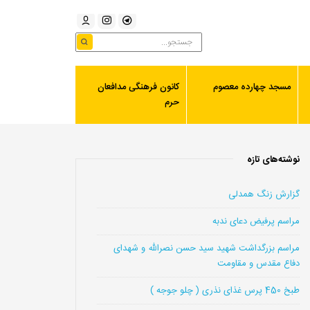
مسجد چهارده معصوم
کانون فرهنگی مدافعان
حرم
نوشته‌های تازه
گزارش زنگ همدلی
مراسم پرفیض دعای ندبه
مراسم بزرگداشت شهید سید حسن نصرالله و شهدای
دفاع مقدس و مقاومت
طبخ 450 پرس غذای نذری ( چلو جوجه )