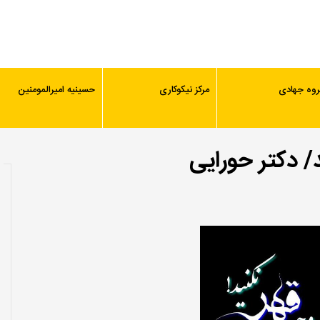
روه جهادی
مرکز نیکوکاری
حسینیه امیرالمومنین
/ دکتر حورایی