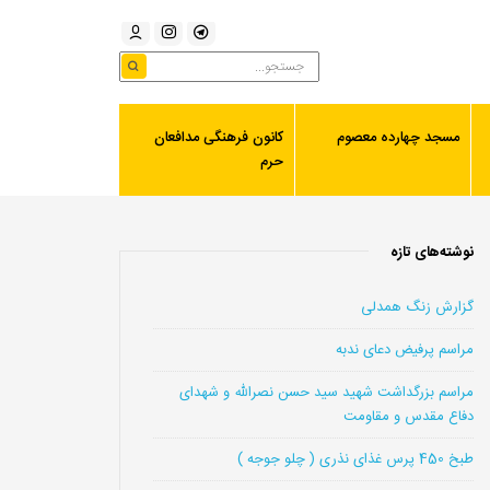
مسجد چهارده معصوم
کانون فرهنگی مدافعان
حرم
نوشته‌های تازه
گزارش زنگ همدلی
مراسم پرفیض دعای ندبه
مراسم بزرگداشت شهید سید حسن نصرالله و شهدای
دفاع مقدس و مقاومت
طبخ 450 پرس غذای نذری ( چلو جوجه )