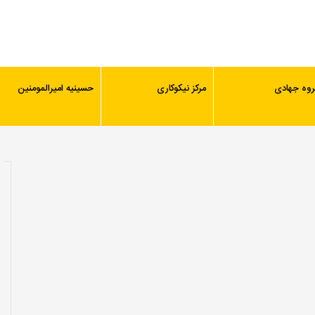
روه جهادی
مرکز نیکوکاری
حسینیه امیرالمومنین