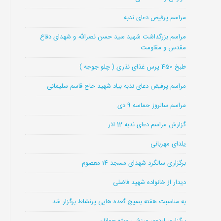
مراسم پرفیض دعای ندبه
مراسم بزرگداشت شهید سید حسن نصرالله و شهدای دفاع
مقدس و مقاومت
طبخ 450 پرس غذای نذری ( چلو جوجه )
مراسم پرفیض دعای ندبه بیاد شهید حاج قاسم سلیمانی
مراسم سالروز حماسه 9 دی
گزارش مراسم دعای ندبه 12 اذر
یلدای مهربانی
برگزاری سالگرد شهدای مسجد 14 معصوم
دیدار از خانواده شهید فاضلی
به مناسبت هفته بسیج گعده هایی پرنشاط برگزار شد
برگزاری اردوی ورزشی ویژه جوانان