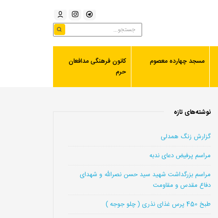
مسجد چهارده معصوم
کانون فرهنگی مدافعان
حرم
نوشته‌های تازه
گزارش زنگ همدلی
مراسم پرفیض دعای ندبه
مراسم بزرگداشت شهید سید حسن نصرالله و شهدای
دفاع مقدس و مقاومت
طبخ 450 پرس غذای نذری ( چلو جوجه )