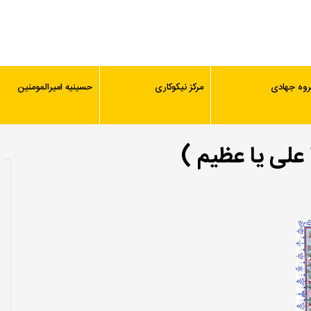
روه جهادی
مرکز نیکوکاری
حسینیه امیرالمومنین
علی یا عظیم )