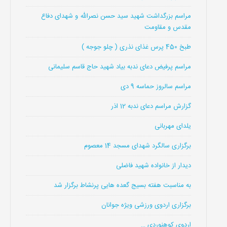
مراسم بزرگداشت شهید سید حسن نصرالله و شهدای دفاع
مقدس و مقاومت
طبخ 450 پرس غذای نذری ( چلو جوجه )
مراسم پرفیض دعای ندبه بیاد شهید حاج قاسم سلیمانی
مراسم سالروز حماسه 9 دی
گزارش مراسم دعای ندبه 12 اذر
یلدای مهربانی
برگزاری سالگرد شهدای مسجد 14 معصوم
دیدار از خانواده شهید فاضلی
به مناسبت هفته بسیج گعده هایی پرنشاط برگزار شد
برگزاری اردوی ورزشی ویژه جوانان
اردوی کوهنوردی …