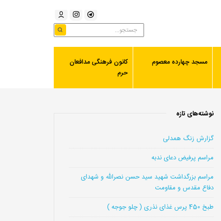
مسجد چهارده معصوم
کانون فرهنگی مدافعان
حرم
نوشته‌های تازه
گزارش زنگ همدلی
مراسم پرفیض دعای ندبه
مراسم بزرگداشت شهید سید حسن نصرالله و شهدای
دفاع مقدس و مقاومت
طبخ 450 پرس غذای نذری ( چلو جوجه )