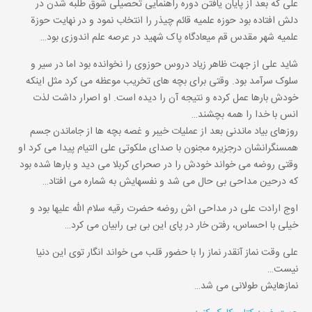
علی که بعد از پایان یافتن دوره راهنمایی تحصیلی شوق طلبه شدن در
دلش افتاده بود حوزه علمیه قائم چیذر را انتخاب نمود و در نهایت حوزة
علمیه شهر مقدس قم میعادگاه پاک شهید در عرصه علم اندوزی بود…
شاید علی از جهت ظاهر زیاد دروس حوزوی را نخوانده بود اما در سیر و
سلوک سرآمد بود. وقتی برای بچه های تخریب موعظه می کرد مثل اینکه
خودش بارها عمل کرده و نتیجه آن را دیده است. او اصرار داشت لذت
انس با خدا را همه بچشند…
روزهای بیاد ماندنی بعد از عملیات خیبر و غصه بچه ها از جاماندن جسم
همسنگرانشان درجزیره مجنون با صدای ملکوتی علی التیام پیدا می کرد او
وقتی روضه می خواند خودش را در صحرای کربلا می دید و بارها شده بود
که درحین مداحی بی حال می شد و نفسهایش به شماره می افتاد…
اوج ارادت علی در مداحی اش روضه حضرت رقیه سلام الله علیها بود و
خیلی با احساس، رفتن خار در پای این بی بی رابیان می کرد…
علی وقت نماز آنقدر نماز را با حضور قلب می خواند انگار توی این دنیا
نیست…
نمازهایش طولانی می شد…