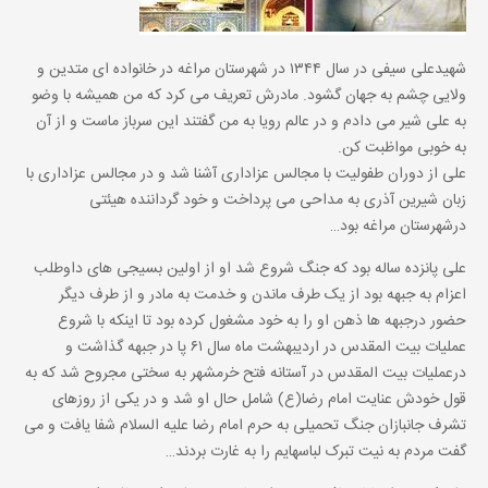
شهیدعلی سیفی در سال ۱۳۴۴ در شهرستان مراغه در خانواده ای متدین و
ولایی چشم به جهان گشود. مادرش تعریف می کرد که من همیشه با وضو
به علی شیر می دادم و در عالم رویا به من گفتند این سرباز ماست و از آن
به خوبی مواظبت کن.
علی از دوران طفولیت با مجالس عزاداری آشنا شد و در مجالس عزاداری با
زبان شیرین آذری به مداحی می پرداخت و خود گرداننده هیئتی
درشهرستان مراغه بود…
علی پانزده ساله بود که جنگ شروع شد او از اولین بسیجی های داوطلب
اعزام به جبهه بود از یک طرف ماندن و خدمت به مادر و از طرف دیگر
حضور درجبهه ها ذهن او را به خود مشغول کرده بود تا اینکه با شروع
عملیات بیت المقدس در اردیبهشت ماه سال ۶۱ پا در جبهه گذاشت و
درعملیات بیت المقدس در آستانه فتح خرمشهر به سختی مجروح شد که به
قول خودش عنایت امام رضا(ع) شامل حال او شد و در یکی از روزهای
تشرف جانبازان جنگ تحمیلی به حرم امام رضا علیه السلام شفا یافت و می
گفت مردم به نیت تبرک لباسهایم را به غارت بردند…