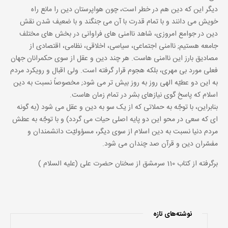
دیگر این که دین هم در خطر است، چون هواپرستان دین را مانع راه
خویش مى دانند و با تمام قدرت با آن مى جنگند و با ضعیف شدن نقش
دین در جوامع امروزى، شاهد ناامنى هاى فراوانى در بخش هاى مختلف
جامعه هستیم; ناامنى اجتماعى، سیاسى، اخلاقى، نظامى، اقتصادى از
مصادیق بارز این ناامنى هاست. هر چند دین و عقل از سوى حکمرانان جهان
فعلى مورد بى مهرى، بلکه هجوم قرار گرفته است. ولى اقبال و رویکرد مردم
به این دو عطیّه الهى روز به روز بیش تر مى شود; مخصوصاً نسبت به دین
اسلام که پاسخ گوى نیازهاى بشر در تمام زمان هاست.
بنابراین، با توجّه به حملاتى که از یک سو به دین و عقل مى شود (به گونه
اى که سعى در محو این دو پایه اصلى حیات مى گردد) و با توجّه به عطش
مردم دنیا نسبت به دین اسلام از سوى دیگر، مسؤولیّت دانشمندان و
مفسّران دین و قرآن صد چندان مى شود.
برگرفته از کتاب 110 سرمشق از سخنان حضرت علی (علیه السلام )
نوشته‌های تازه