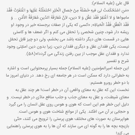
قال على (علیه السلام):
«مَنِ اسْتَحْکَمَتْ لى فیهِ خَصْلَةٌ مِنْ خِصالِ الْخَیْرِ احْتَمَلْتُهُ عَلَیْها و اغْتَفَرْتُ فَقْدَ
ماسِواها وَ لا اَغْتَفِرُ فَقْدَ عَقْل وَ لا دین، لاَِنَّ مُفارَقَةَ الدّینِ مُفارَقَةُ الاَْمْنِ … وَ
فَقْدَ الْعَقْلِ فَقْدُ الْحَیاةِ»; «کسى که یکى از صفات برجسته خیر در وجود او
ریشه دار شود، چنین شخصى را تحمّل مى کنم و اگر ضعف ها و کاستى
هایى در قسمت هاى دیگر داشته باشد مى بخشم، ولى دو چیز قابل تحمّل
نیست، یکى فقدان عقل و دیگرى فقدان دین، زیرا بدون دین امنیّتى وجود
ندارد و فقدان عقل موجب از بین رفتن زندگى مى گردد!»(58).
شرح و تفسیر
این جمله امیرالمؤمنین (علیه السلام) جمله بسیار پرمحتوایى است و اشاره
به خطراتى دارد که ممکن است در هر جامعه اى رخ دهد. در دنیاى امروز ما
با دو خطر روبرو هستیم:
نخست این که عقل به معناى واقعى آن در خطر است! هر چند عقل به
معناى شیطنت، و عقل به معناى جذب و جلب منافع مادّى در خطر نیست. و
دلیل این خطر هم این است که هوى و هوس روى عقل انسان را مى گیرد
و حجابى بر آن مى افکند. یکى از موانع شناخت هوى و هوس است.
هواپرستان به صورت هاى مختلف هوى پرستى را ترویج مى کنند، حتّى
بازیچه بچه ها را به گونه اى مى سازند که آن ها را به هوى پرستى راهنمایى
مى کند!