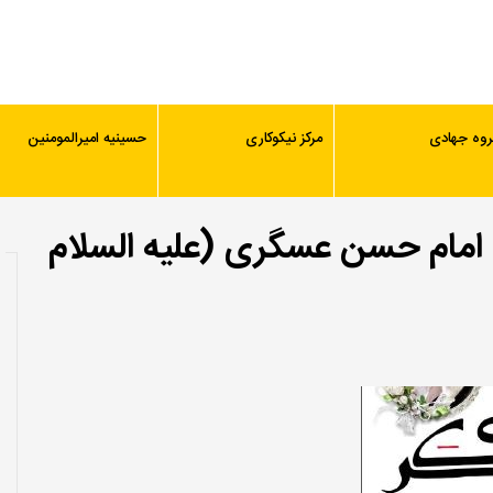
روه جهادی
مرکز نیکوکاری
حسینیه امیرالمومنین
امام حسن عسگری (علیه السلام