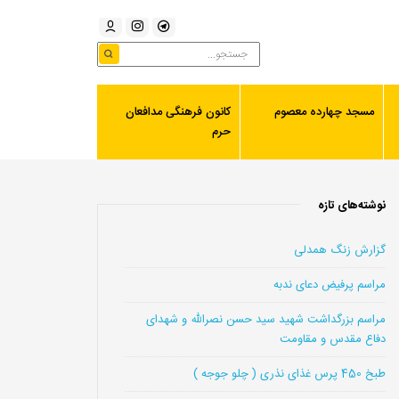
مسجد چهارده معصوم
کانون فرهنگی مدافعان
حرم
نوشته‌های تازه
گزارش زنگ همدلی
مراسم پرفیض دعای ندبه
مراسم بزرگداشت شهید سید حسن نصرالله و شهدای
دفاع مقدس و مقاومت
طبخ 450 پرس غذای نذری ( چلو جوجه )