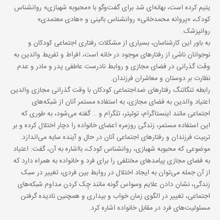
یتیم کرده است، بهانه‌ای شد برای گفت‌و‌گو با «محبوبه شهبازی» روانشناس
کودک، «پروانه محمدخانی» روانشناس بالینی و «هادی معتمدی»
روانپزشک.
به باور این کارشناسان، بسیاری از مشکلات رفتاری اجتماعی کودکان و
نوجوانان ناشی از رفتارهای موجود در خانه است، افراط و تفریط والدین به
وقت گذرانی در فضای مجازی و روابط نادرست عاطفی پدر و مادر و عدم
نظارت بر دوستان و معاشران فرزندان.
رابطه تنگاتنگ رفتارهای ضداجتماعی کودکان با وقت گذرانی مجازی والدین
اعتیاد والدین به فضای مجازی، به استفاده مستمر آنان از شبکه‌های
اجتماعی مانند اینستاگرام، توئیتر، تلگرام و … گفته می‌شود، به طوری که
این استفاده مستمر، زندگی روزمره اعضای خانواده را دچار اختلال کرده و بر
تربیت فرزندان و رفتارهای اجتماعی آنان در حال و آینده سایه می‌اندازد.
موضوعی که محبوبه شهبازی، روانشناس کودک، با‌اشاره به آن، گفت: اعتیاد
به فضای مجازی پیامدهای مختلفی را برای فرد و خانواده به همراه دارد که
از آن جمله می‌توان به ایجاد اختلال در روابط بین فردی، تغییر در سبک
زندگی، نشان دادن علایم وسواس گونه مانند چِک کردن مداوم شبکه‌های
اجتماعی، تغییر در الگوی زمان خواب و بیداری و همچنین نادیده گرفتن
مسئولیت‌های فرد در مقابل خانواده ‌اشاره کرد.