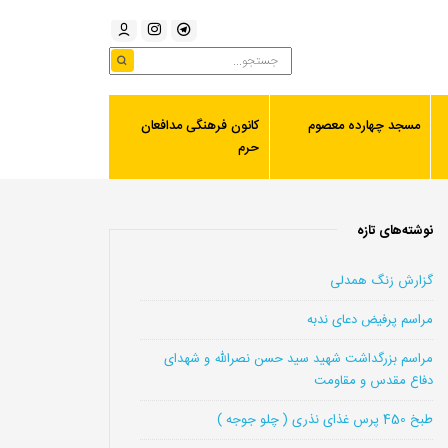
مسجد چهارده معصوم
کانون فرهنگی مدافعان
حرم
نوشته‌های تازه
گزارش زنگ همدلی
مراسم پرفیض دعای ندبه
مراسم بزرگداشت شهید سید حسن نصرالله و شهدای
دفاع مقدس و مقاومت
طبخ 450 پرس غذای نذری ( چلو جوجه )