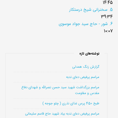
14:45
5.
سخنرانی شیخ درستکار
39:34
6.
شور - حاج سید جواد موسوی
10:07
نوشته‌های تازه
گزارش زنگ همدلی
مراسم پرفیض دعای ندبه
مراسم بزرگداشت شهید سید حسن نصرالله و شهدای دفاع
مقدس و مقاومت
طبخ 450 پرس غذای نذری ( چلو جوجه )
مراسم پرفیض دعای ندبه بیاد شهید حاج قاسم سلیمانی