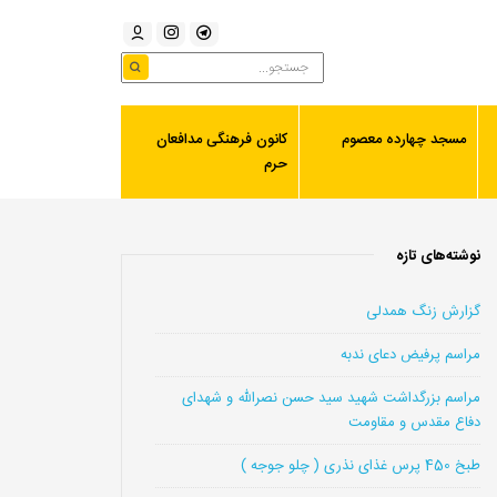
مسجد چهارده معصوم
کانون فرهنگی مدافعان
حرم
نوشته‌های تازه
گزارش زنگ همدلی
مراسم پرفیض دعای ندبه
مراسم بزرگداشت شهید سید حسن نصرالله و شهدای
دفاع مقدس و مقاومت
طبخ 450 پرس غذای نذری ( چلو جوجه )