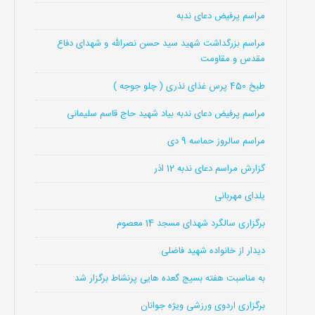
مراسم پرفیض دعای ندبه
مراسم بزرگداشت شهید سید حسن نصرالله و شهدای دفاع
مقدس و مقاومت
طبخ 450 پرس غذای نذری ( چلو جوجه )
مراسم پرفیض دعای ندبه بیاد شهید حاج قاسم سلیمانی
مراسم سالروز حماسه 9 دی
گزارش مراسم دعای ندبه 12 اذر
یلدای مهربانی
برگزاری سالگرد شهدای مسجد 14 معصوم
دیدار از خانواده شهید فاضلی
به مناسبت هفته بسیج گعده هایی پرنشاط برگزار شد
برگزاری اردوی ورزشی ویژه جوانان