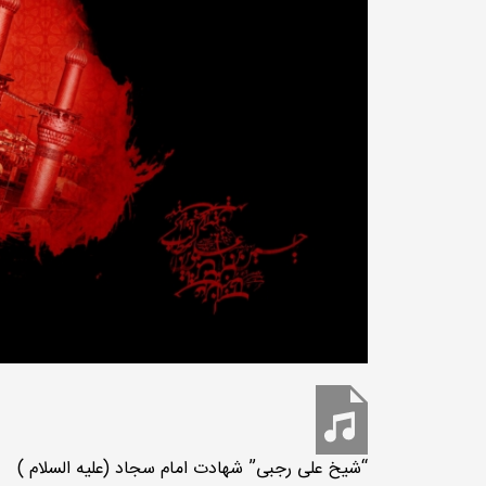
“شیخ علی رجبی”
شهادت امام سجاد (علیه السلام )