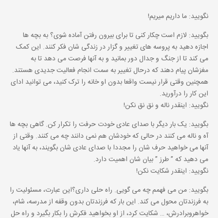
نگویید: ما داریم میریم!
بگویید: لازم است چکار کنی تا برای بیرون رفتن آماده شوی؟ به بچه ها
اجازه دهید به پروسه های تغییر و گزار در زندگی شان فکر کنند. این کمک
می کند تا از جنگ و جدال دور بمانید و به آنها فرصت می دهد تا به
مغزشان پیام دهند که درحال تغییر به سمت انجام فعالیت جدیدی هستند.
همچنین وقتی قرار نیست واقعا بدون او خانه را ترک کنید، می توانید ادای
این کار را درآورید.
نگویید: اینقدر ناله و نق نق نکن!
بگویید: یک بار دیگر با صدای عادی خودت حرفت را تکرار کن. گاهی بچه ها
آه و ناله می کنند در حالی که خودشان هم نمی دانند چه می کنند. وقتی از
آنها می خواهید حرف شان را مجددا با صدای عادی شان بگویند، به آنها یاد
می دهید که ” طرز ” بیان شان اهمیت دارد.
نگویید: اینقدر شکایت نکن!
بگویید: من می فهمم چه می گویی. راه حلی داری؟این عبارت، مسئولیت را
به فرزندتان محول می کند. این بار که فرزندتان بدون وقفه از مدرسه، شام،
خواهروبرادرش، … شکایت کرد، از او بخواهید فکرش را بکار بگیرد و راه حل