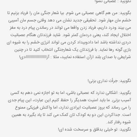
نگویید : عصبانی نشو!
بگویید: من هم گاهی عصبانی می شوم. بیا شعار جنگی مان را فریاد بزنیم تا
خشم مان مهار شود. تحقیقی جدید نشان می دهد وقتی جسم مان آسیبی
می بیند ودرد داریم، فریاد زدن واقعا می تواند در رساندن پیام درد به مغز
اختلال ایجاد کند، یعنی دردمان کمتر شود. شاید فرزندتان هنگام عصبانیت
دردی نداشته باشد اما دادوبیداد کردن می تواند انرژی خشم را به شیوه ای
بازی گونه رها نماید. با فرزندتان یک شعارجنگی انتخاب کنید تا در چنین
شرایطی با صدای بلند ازآن استفاده نمایید، مثلا : آزااااااااااااااااادی!
نگویید: جرأت نداری بزنی!
بگویید: اشکالی ندارد که عصبانی باشی، اما به تو اجازه نمی دهم به کسی
آسیب بزنی. ما باید امنیت همدیگر را حفظ کنیم.این عبارت، این پیام جدی
را می رساند که بروز عصبانیت ایرادی ندارد، اما واکنش فیزیکی ممنوع
است. جداکردن این دو به کودک تان کمک می کند تا یاد بگیرد به همین
شیوه رفتار کند.
نگویید: تو خیلی بدقلق و سرسخت شده ای!