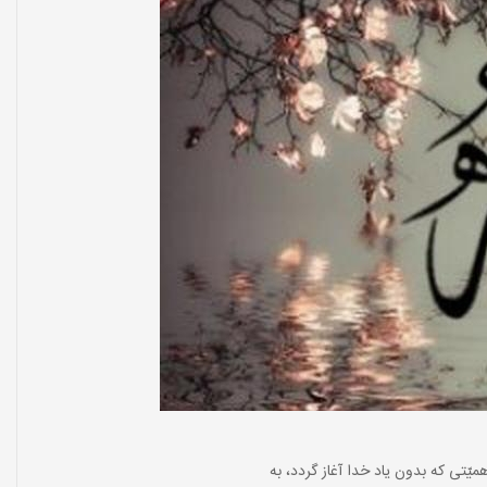
 داراى اهمیّتى که بدون یاد خدا آغاز گردد، به