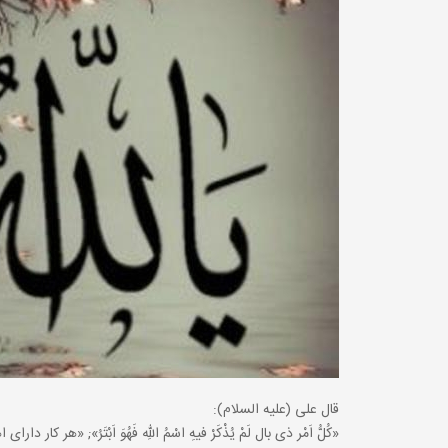
قال على (علیه السلام):
«کُلُّ اَمْر ذى بال لَمْ یُذْکَرْ فیهِ اسْمُ اللهِ فَهُوَ اَبْتَرُ»; «هر کار