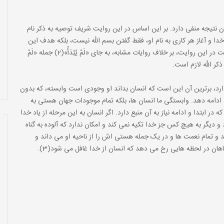
 آن نتیجه منفى دارد. بر این اساس در این روایت شریف توصیه به ذکر نام
دا و آغاز هر کارى به نام او، فقط گفتن بسم الله نیست، بلکه هدف این
است که خداوند در تمام اعمال ما حضور داشته باشد، بدین جهت در این روایت، بر خلاف روایات مشابه، به جاى «لَمْ یُبْدَأْ»(2) جمله «لَمْ
 ذکر الله لازم است.
 دارد، برترین آن این است که انسان بداند او وجودى است وابسته، که بدون
 ادامه دهد. وابستگى ما انسان ها، بلکه تمام موجودات جهان هستى به
در ابتدا و ادامه نیاز به آن منبع دارد. اگر انسان به این مرحله از یاد خدا
 دیگر به هیچ کس جز خدا تکیه نمى کند و امکان ندارد که آلوده به گناه
 و تمام نعمت ها و در یک جمله هستى اش را از ناحیه او مى داند و
روشن است که چنین انسانى هرگز گرفتار معصیت نمى شود. گناهان در لحظه هایى رخ مى دهد که انسان از خدا غافل مى شود(3).