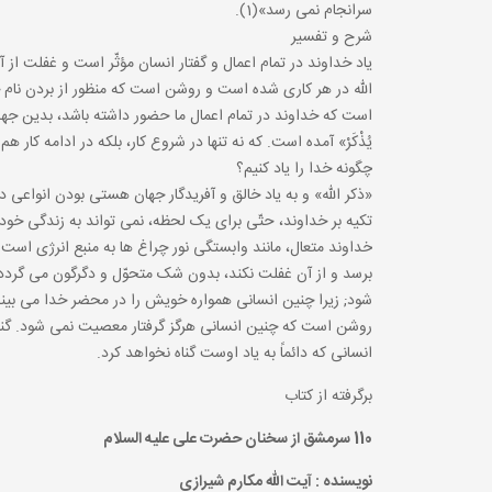
سرانجام نمى رسد»(1).
شرح و تفسیر
یاد خداوند در تمام اعمال و گفتار انسان مؤثّر است و غفلت از
الله در هر کارى شده است و روشن است که منظور از بردن نام خ
یُذْکَرْ» آمده است. که نه تنها در شروع کار، بلکه در ادامه کار هم
چگونه خدا را یاد کنیم؟
«ذکر الله» و به یاد خالق و آفریدگار جهان هستى بودن انواعى
تکیه بر خداوند، حتّى براى یک لحظه، نمى تواند به زندگى خود
خداوند متعال، مانند وابستگى نور چراغ ها به منبع انرژى است که 
برسد و از آن غفلت نکند، بدون شک متحوّل و دگرگون مى گردد و
شود; زیرا چنین انسانى همواره خویش را در محضر خدا مى بیند
انسانى که دائماً به یاد اوست گناه نخواهد کرد.
برگرفته از کتاب
110
سرمشق از سخنان حضرت علی علیه السلام
نویسنده : آیت الله مکارم شیرازی