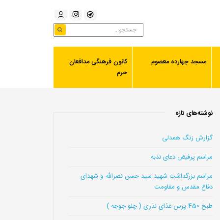
مسجد چهارده معصوم
کانون فرهنگی مدافعان
حرم
نوشته‌های تازه
گزارش زنگ همدلی
مراسم پرفیض دعای ندبه
مراسم بزرگداشت شهید سید حسن نصرالله و شهدای
دفاع مقدس و مقاومت
طبخ 450 پرس غذای نذری ( چلو جوجه )