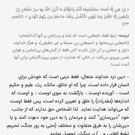
« إِنْ هِيَ إِلَّا أَسْمَاءٌ سَمَّيْتُمُوهَا أَنْتُمْ وَآبَاؤُكُمْ مَا أَنْزَلَ اللَّهُ بِهَا مِنْ سُلْطَانٍ إِنْ
يَتَّبِعُونَ إِلَّا الظَّنَّ وَمَا تَهْوَى الْأَنْفُسُ وَلَقَدْ جَاءَهُمْ مِنْ رَبِّهِمُ الْهُدَى » (النّجم،
23)
ترجمه:
اینها فقط نام‌هایی است که شما و پدرانتان بر آنها گذاشته‌اید
(نام‌هایی بی‌محتوا و اسم‌هایی بی مسمّا و غیر حقیقی)، و هرگز خداوند
دلیل و حجتی بر آن نازل نکرده؛ آنان فقط از گمان‌های بی‌اساس و هوای
نفس پیروی می‌کنند در حالی که هدایت از سوی پروردگارشان برای آنها
آمده است!
– دین نزد خداوند متعال، فقط دینی است که خودش برای
انسان قرار داده است، چرا که او خالق، مالک، ربّ، علیم و حکیم
است – آورنده اوست – بازگشت به سوی اوست – و اوست که
اندازه‌ها (مقدرات) را خلق و تعیین کرده است، پس فقط اوست
که می‌تواند هدایت نماید. لذا اشخاص حق ندارند که از جانب
خود “دین‌سازی” کنند و مردمان را به دین خود دعوت کنند و یا
دین‌شان را به طرق متفاوت و مختلف (حتی به زور جنگ، تحریم،
تبلیغ القایی و …) بر دیگران تحمیل نمایند.