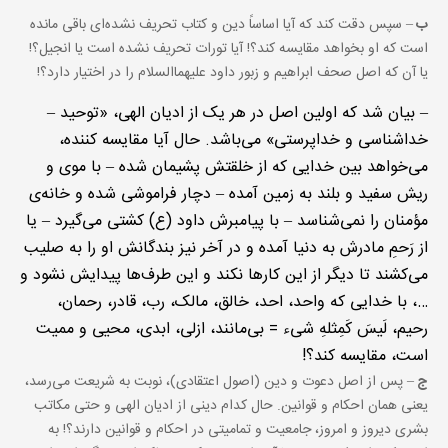
ب
– سپس دقت کند که آیا اساساً دین و کتاب تحریف نشده‌ای باقی مانده
است که او بخواهد مقایسه کند؟! آیا تورات تحریف نشده است یا انجیل؟!
یا آن که اصل صحف ابراهیم و زبور داود علیهماالسلام را در اختیار دارد؟!
– بیان شد که اولین اصل در هر یک از ادیان الهی، «توحید –
خداشناسی و خداپرستی» می‌باشد. حال آیا مقایسه کننده،
می‌خواهد بین خدایی که از خلقتش پشیمان شده – با موی و
ریش سفید و بلند به زمین آمده – دچار فراموشی شده و خانه‌ی
مؤمنان را نمی‌شناسد – با پیامبرش داود (ع) کشتی می‌گیرد – یا
از رَحمِ مادرش به دنیا آمده و در آخر نیز بندگانش او را به صلیب
می‌کشند تا دیگر از این کارها نکند و این طرف‌ها پیدایش نشود و
…، با خدایی که واحد، احد، خالق، مالک، رب، قادر، رحمان،
رحیم، لَیسَ کَمِثلهِ شیء = بی‌مانند، ازلی، ابدی، محیی و ممیت
است، مقایسه کند؟!
ج
– پس از اصل دعوت و دین (اصول اعتقادی)، نوبت به شریعت می‌رسد،
یعنی همان احکام و قوانین. حال کدام دینی از ادیان الهی و حتی مکاتب
بشری دیروز و امروز، جامعیت و تمامیتی در احکام و قوانین دارند؟! به