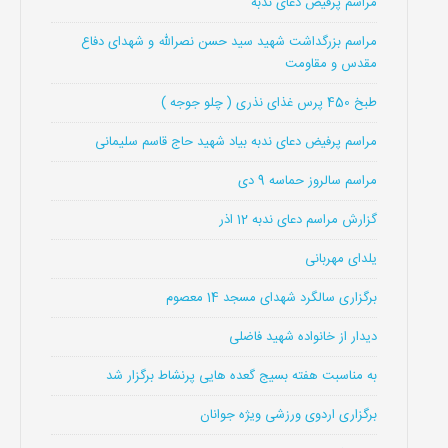
مراسم پرفیض دعای ندبه
مراسم بزرگداشت شهید سید حسن نصرالله و شهدای دفاع
مقدس و مقاومت
طبخ 450 پرس غذای نذری ( چلو جوجه )
مراسم پرفیض دعای ندبه بیاد شهید حاج قاسم سلیمانی
مراسم سالروز حماسه 9 دی
گزارش مراسم دعای ندبه 12 اذر
یلدای مهربانی
برگزاری سالگرد شهدای مسجد 14 معصوم
دیدار از خانواده شهید فاضلی
به مناسبت هفته بسیج گعده هایی پرنشاط برگزار شد
برگزاری اردوی ورزشی ویژه جوانان