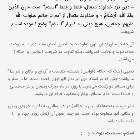
– دین نزد خداوند متعال، فقط و فقط “اسلام” است « إِنَّ الدِّينَ
عِنْدَ اللَّهِ الْإِسْلَامُ » و خداوند متعال از آدم تا خاتم صلوات الله
علیهم اجمعین، هیچ دینی به غیر از “اسلام” وضع ننموده است.
شریعت:
آن چه در میان ادیان الهی تفاوت دارد، اصول ادیان مانند دعوت به توحید،
معاد، نبوت و ولایت نمی‌باشد، بلکه تفاوت در شریعت (قوانین و احکام)
می‌باشد.
بدیهی است که احکام (قوانین) همیشه متناسب با “زمان و مکان و شرایط”
می‌باشد؛ چنان که در اسلام عزیز نیز نماز ظهر چهار رکعت است، اما در سفر و
برای مسافر دو رکعت می‌شود، یا روزه در ماه مبارک رمضان بر هر مسلمانی
واجب است، اما بر مسافر، بیمار و معذور، حرام نیز می‌شود.
بنابراین، شریعت‌ها (قوانین و احکام) در هر رسالتی به تفاوت حوزه‌ی زمانی
و مکانی آنها متفاوت بوده است، هر چند اصول آن (نماز، روزه، جهاد و …)
ثابت مانده باشد.
اسلام، مسیحیت، یهودیت و …: