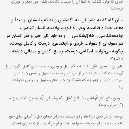
امری که وارد شدند، نه تنها آن را درست نکردند، بلکه امور دیگر را ویران
کرده‌اند!
– آن گاه که نه علم‌شان، نه نگاه‌شان و نه تعریف‌شان از مبدأ و
معاد، خدا و قیامت، وحی و نبوت، ولایت، انسان‌شناسی،
جامعه‌شناسی، اخلاق‌شناسی … و به طور کلی خیر و شر انسان در
هر مقوله‌ای از مقولات فردی و اجتماعی، درست و کامل نیست،
چگونه می‌توانند احکامی درست، جامع، کامل و متعالی داشته
باشند؟!
بنابراین، انسان عاقل، باید به حکم عقل و وحی، باید به دین کامل بگرود و از
آن تبعیت کند و هر که غیر از این عمل نماید، به جهل و نفس خود عمل
نموده و دین او (هر چه که باشد) نزد حق تعالی مقبول و مرضی نخواهد
بود.
« وَمَنْ يَبْتَغِ غَيْرَ الْإِسْلَامِ دِينًا فَلَنْ يُقْبَلَ مِنْهُ وَهُوَ فِي الْآخِرَةِ مِنَ الْخَاسِرِينَ »
(آل‌عمران، 85)
ترجمه: و هر کس جز اسلام (و تسلیم در برابر فرمان حق،) آیینی برای خود
انتخاب کند، از او پذیرفته نخواهد شد؛ و او در آخرت، از زیانکاران است.