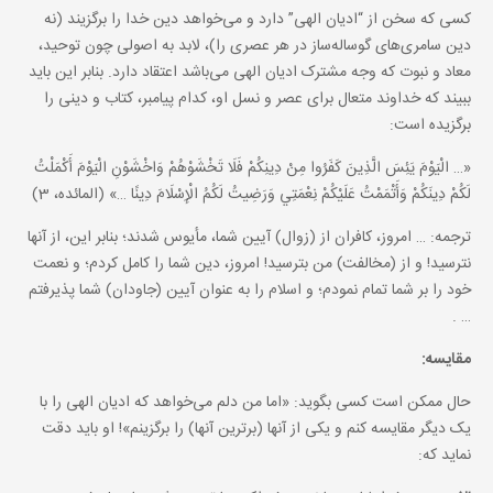
کسی که سخن از “ادیان الهی” دارد و می‌خواهد دین خدا را برگزیند (نه
دین سامری‌های گوساله‌ساز در هر عصری را)، لابد به اصولی چون توحید،
معاد و نبوت که وجه مشترک ادیان الهی می‌باشد اعتقاد دارد. بنابر این باید
ببیند که خداوند متعال برای عصر و نسل او، کدام پیامبر، کتاب و دینی را
برگزیده است:
«… الْيَوْمَ يَئِسَ الَّذِينَ كَفَرُوا مِنْ دِينِكُمْ فَلَا تَخْشَوْهُمْ وَاخْشَوْنِ الْيَوْمَ أَكْمَلْتُ
لَكُمْ دِينَكُمْ وَأَتْمَمْتُ عَلَيْكُمْ نِعْمَتِي وَرَضِيتُ لَكُمُ الْإِسْلَامَ دِينًا …» (المائده، 3)
ترجمه: … امروز، کافران از (زوال) آیین شما، مأیوس شدند؛ بنابر این، از آنها
نترسید! و از (مخالفت) من بترسید! امروز، دین شما را کامل کردم؛ و نعمت
خود را بر شما تمام نمودم؛ و اسلام را به عنوان آیین (جاودان) شما پذیرفتم
… .
مقایسه:
حال ممکن است کسی بگوید: «اما من دلم می‌خواهد که ادیان الهی را با
یک دیگر مقایسه کنم و یکی از آنها (برترین آنها) را برگزینم»! او باید دقت
نماید که: