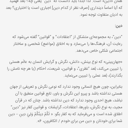
همان «دین» است. لذا ابتدا باید دانست که “دین” یعنی چه؟ بعد فهمید
که آیا اساساً دینداری [صرف نظر از کدام دین] اجباری است یا اختیاری؟ بعد
به ادیان متفاوت توجه نمود.
دین:
“دین”، به مجموعه‌ای متشکل از “اعتقادات” و “قوانین” گفته می‌شود که
رعایت آن، فرهنگ‌ها را می‌سازد و به اخلاق (مواضع) شخصی و ساختار
اجتماعی شکلی خاص می‌دهد.
«جهان‌بینی» که نوع بینش، دانش، نگرش و گرایش انسان به عالَم هستی
را تبیین می‌کند، بُعد “نظری”، و قوانین، شریعت، احکام (یا هر چه نامش را
بگذارند)، بُعد عملی را تبیین می‌نماید.
بنابراین، چون هیچ انسانی وجود ندارد که نوعی نگرش و تعریفی از جهان
هستی نداشته باشد و پیرو این نگرش و باور، تابع قوانین منطبق با آن
نباشد، هیچ احدی وجود ندارد که دین نداشته باشد. چنان که در قرآن
مجید، به نوع نگرش، باورها، اعتقادات، گرایشات و قوانین کفار نیز “دین”
اطلاق شده است و می‌فرماید که به کفار بگو: « لَكُمْ دِينُكُمْ وَلِيَ دِينِ – دین
شما برای خودتان و دین من برای خودم / الکافرون، 6».