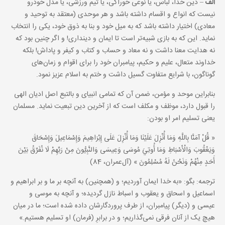
الف
– دین خدا، لباس، یا نوعی خوراکی، یا تیم ورزشی، یا مدل خودرو
نیست که انواع و اقسام داشته باشد و هر موحدی (معتقد به توحید و
معادی) اختیار داشته باشد که به میل خود و بنا به ذوق خود، یکی را انتخاب
نماید. این که به بازی شبیه‌تر است تا ایمان و دینداری! و اگر چنین بود که
نه هدایت معنا داشت و نه معاد و حساب و کتاب و کیفر و پاداش! بلکه
خداوند متعال، علیم و حکیم، پیامبران خود را برای اقوام و زمان‌های
گوناگون، با شرایع متفاوت گسیل داشت و ختم به اسلام عزیز نمود.
بنابراین موحد و مؤمن، ضمن آن که تمامی انبیای و بالتبع اصل ادیان الهی
را قبول دارد، موظف و مکلف است که از آخرین دین تبعیت نماید. مسلمان
یعنی تسلیم امر او بودن:
« قُلْ آمَنَّا بِاللَّهِ وَمَا أُنْزِلَ عَلَيْنَا وَمَا أُنْزِلَ عَلَى إِبْرَاهِيمَ وَإِسْمَاعِيلَ وَإِسْحَاقَ
وَيَعْقُوبَ وَالْأَسْبَاطِ وَمَا أُوتِيَ مُوسَى وَعِيسَى وَالنَّبِيُّونَ مِنْ رَبِّهِمْ لَا نُفَرِّقُ بَيْنَ
أَحَدٍ مِنْهُمْ وَنَحْنُ لَهُ مُسْلِمُونَ » (آل‌عمران، 84)
ترجمه: بگو: «به خدا ایمان آوردیم؛ و (همچنین) به آنچه بر ما و بر ابراهیم و
اسماعیل و اسحاق و یعقوب و اسباط نازل گردیده؛ و آنچه به موسی و
عیسی و (دیگر) پیامبران، از طرف پروردگارشان داده شده است؛ ما در میان
هیچ یک از آنان فرقی نمی‌گذاریم؛ و در برابرِ (فرمان) او تسلیم هستیم.»