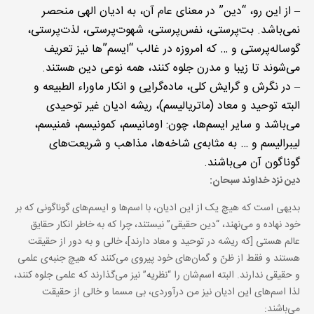
– از این رو، “دین” در معنای عام آن، به ادیان الهی منحصر
نمی‌باشد. بت‌پرستی، نفس‌پرستی، شهوت‌پرستی، لذت‌پرستی،
گوساله‌پرستی و … که امروزه در غالب “ایسم”ها نیز تعریف
می‌شوند تا زیبا و مدرن جلوه کنند، همه نوعی دین هستند.
– در نگرش و گرایش کلی، ماده‌گرایی و انکار ماوراء الطبیعه و
البته توحید و معاد (ماتریالیسم)، ریشه ادیان غیر توحیدی
می‌باشد و سایر ایسم‌ها، چون: اومانیسم، کمونیسم، فمنیسم،
لیبرالیسم و … به مثابه‌ی شاخه‌ها، مذاهب و شریعت‌های
گوناگون آن می‌باشند.
دین نزد خداوند سبحان:
بدیهی است که هیچ یک از این ادیان، با اسم‌ها و ایسم‌های گوناگونی که بر
خود نهاده و می‌نهند، “دین حقیقی” نیستند، چرا که به خاطر انکار حقایق
عالم هستی [که ریشه در توحید و معاد دارند]، خالی و به دور از حقیقت
هستند و فقط از ظنّ و گمان‌های خود پیروی می‌کنند که هیچ جنبه‌ی علمی
و حقیقی ندارند. البته اسم‌شان را “نظریه” نیز می‌گذارند که علمی جلوه کنند،
لذا اسم‌های این ادیان نیز من درآوردی، بی مسما و خالی از حقیقت
می‌باشند: