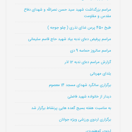
مراسم بزرگداشت شهید سید حسن نصرالله و شهدای دفاع
مقدس و مقاومت
طبخ 450 پرس غذای نذری ( چلو جوجه )
مراسم پرفیض دعای ندبه بیاد شهید حاج قاسم سلیمانی
مراسم سالروز حماسه 9 دی
گزارش مراسم دعای ندبه 12 اذر
یلدای مهربانی
برگزاری سالگرد شهدای مسجد 14 معصوم
دیدار از خانواده شهید فاضلی
به مناسبت هفته بسیج گعده هایی پرنشاط برگزار شد
برگزاری اردوی ورزشی ویژه جوانان
اردوی کوهنوردی …