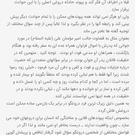
قبلا در اطراف آن فکر کند و پیوند حادثه دروغى اصلى را با این حوادث
برقرار سازد .
ولى او هرگز نمى تواند همه پیوندهاى ممکن را با تمام حوادث دیگر پیش
بینى کند و رابطه آنها را در نظر بگیرد و لذا غالباً پس از چند سؤال مختلف از
توجیه گفته ها عاجز مى ماند .
بعنوان مثال به قضاوت جالب امیر مؤمنان على (علیه السلام) در مورد
جوانى که پدرش با اموال فراوان همراه عده اى به سفر رفته بود و هنگام
بازگشت ، همراهان او مدعى فوت او بودند . توجه کنید : متهمین که در
حقیقت قاتلان پدر آن جوان بودند در برابر سؤالهاى متعددى که حضرت
درباره جزئیات بیمارى و فوت و کفن و دفن آن مرد فرمود ، خیلى زود رسوا
شدند زیرا آنها فقط با هم تبانى کرده بودند که متفقاً بگویند او بیمار شده و
مرده است ، اما در کجا و کدام ساعت روز و چه کسى او را غسل داده و
کفن کرده و نماز بر او خوانده و دهها مانند آن ، تبانى نکرده بودند و در
حقیقت در همه اینها نمى توانستند تبانى کنند .
به همین دلیل زیرک ترین فرد دروغگو در برابر یک بازرسى ساده ممکن است
دروغش فاش گردد .
بخصوص اینکه پیوندهاى قلابى و ساختگى که انسان براى دروغهاى خود مى
سازد ـ چون واقعیت ندارند ـ درست بخاطر او نمى مانند و لذا اگر در
فواصل مختلفى از شخصى دروغگو سؤال شود گرفتار تناقض و پریشان گویى