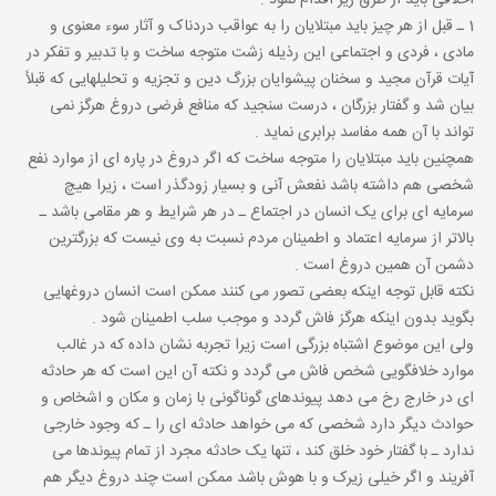
اخلاقى باید از طرق زیر اقدام نمود :
1 ـ قبل از هر چیز باید مبتلایان را به عواقب دردناک و آثار سوء معنوى و
مادى ، فردى و اجتماعى این رذیله زشت متوجه ساخت و با تدبیر و تفکر در
آیات قرآن مجید و سخنان پیشوایان بزرگ دین و تجزیه و تحلیلهایى که قبلاً
بیان شد و گفتار بزرگان ، درست سنجید که منافع فرضى دروغ هرگز نمى
تواند با آن همه مفاسد برابرى نماید .
همچنین باید مبتلایان را متوجه ساخت که اگر دروغ در پاره اى از موارد نفع
شخصى هم داشته باشد نفعش آنى و بسیار زودگذر است ، زیرا هیچ
سرمایه اى براى یک انسان در اجتماع ـ در هر شرایط و هر مقامى باشد ـ
بالاتر از سرمایه اعتماد و اطمینان مردم نسبت به وى نیست که بزرگترین
دشمن آن همین دروغ است .
نکته قابل توجه اینکه بعضى تصور مى کنند ممکن است انسان دروغهایى
بگوید بدون اینکه هرگز فاش گردد و موجب سلب اطمینان شود .
ولى این موضوع اشتباه بزرگى است زیرا تجربه نشان داده که در غالب
موارد خلافگویى شخص فاش مى گردد و نکته آن این است که هر حادثه
اى در خارج رخ مى دهد پیوندهاى گوناگونى با زمان و مکان و اشخاص و
حوادث دیگر دارد شخصى که مى خواهد حادثه اى را ـ که وجود خارجى
ندارد ـ با گفتار خود خلق کند ، تنها یک حادثه مجرد از تمام پیوندها مى
آفریند و اگر خیلى زیرک و با هوش باشد ممکن است چند دروغ دیگر هم