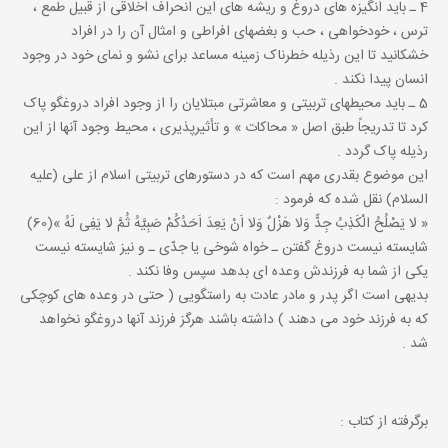
4 ـ باید انگیزه هاى دروغ و ریشه هاى این انحراف اخلاقى از قبیل طمع ،
ترس ، خودخواهى ، حب و بغضهاى افراطى و امثال آن را در افراد
خشکانید تا این رذیله خطرناک زمینه مساعد براى نشو و نماى خود در وجود
انسان پیدا نکند .
5 ـ باید محیطهاى تربیتى و معاشرتى مبتلایان را از وجود افراد دروغگو پاک
کرد تا تدریجاً طبق اصل « محاکات » و تأثیرپذیرى ، محیط وجود آنها از این
رذیله پاک گردد .
این موضوع بقدرى مهم است که در دستورهاى تربیتى اسلام از على (علیه
السلام) نقل شده که فرمود :
« لا یَصْلُحُ الْکَذِبُ جِدٌّ وَلا هَزْلٌ وَلا اَنْ یَعِدَ اَحَدُکُمْ صَبِیَّهُ ثُمَّ لا یَفِی لَهُ »(60)
شایسته نیست دروغ گفتن ـ خواه شوخى یا جدّى ـ و نیز شایسته نیست
یکى از شما به فرزندش وعده اى بدهد سپس وفا نکند .
بدیهى است اگر پدر و مادر عادت به راستگویى ( حتى در وعده هاى کوچکى
که به فرزند خود مى دهند ) داشته باشند هرگز فرزند آنها دروغگو نخواهد
شد .
برگرفته از کتاب :