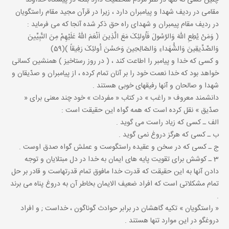
چنین کسى نه تنها در نظر مردم شخصیت دارد بلکه در پیشگاه خداوند
مقامى در ردیف شهدا و پیامبران دارد ، زیرا در قرآن مجید مقام راستگویان
در ردیف مقام پیمبران و شهداى راه حق ذکر شده آنجا که مى فرماید :
( وَمَنْ یُطِعِ اللهَ وَالرَّسُولَ فَاُولئِکَ مَعَ الَّذِینَ اَنْعَمَ اللهُ عَلَیْهِمْ مِنَ النَّبِیِّینَ
وَالصِّدِّیقِینَ وَالشُّهَداءِ وَالصّالِحِینَ وَحَسُنَ اُولئِکَ رَفِیقاً )(59)
و کسى که خدا و پیامبر را اطاعت کند ، ( در روز رستاخیز ) همنشین کسانى
خواهد بود که خدا نعمت خود را بر آنان تمام کرده ، از پیامبران و صدّیقان و
شهدا و صالحان و آنها رفیقهاى خوبى هستند .
دانشمند معروف « راغب » در کتاب « مفردات » خود چند معنى براى «
صدّیق » نقل کرده است که همه گواه این حقیقت است :
الف ـ کسى که زیاد راست مى گوید .
ب ـ کسى که هرگز دروغ نمى گوید .
ج ـ کسى که در سخن و عقیده راستگوست و عملش گواه صدق اوست .
3 ـ کوشش براى تقویت پایه هاى ایمان به خدا در دل مبتلایان و توجه
دادن آنها به این حقیقت که قدرت خدا مافوق تمام قدرتهاست و قادر بر حل
تمام مشکلاتى است که افراد ضعیف الایمان بخاطر آن به دروغ پناه مى برند
.
« راستگویان » تکیه گاهشان در برابر حوادث گوناگون ، خداست ; و افراد
دروغگو در این موارد تنها هستند .