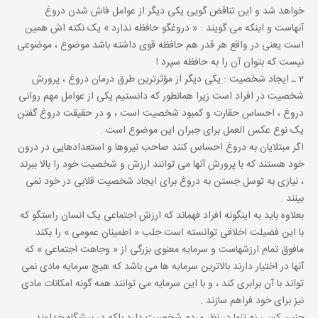
خواهد شد و این تناقض گویى یکى دیگر از عوامل فاش شدن دروغ
آنهاست و اینکه مى گویند : « دروغگو حافظه ندارد » یک نکته اش همین
است یعنى در واقع هر قدر هم حافظه قوى داشته باشد موضوع ، موضوعى
نیست که بتوان آن را به حافظه سپرد !
2 ـ ایجاد شخصیت : یکى دیگر از مؤثرترین طرق درمان دروغ ، پرورش
شخصیت در افراد است زیرا همانطور که دانستیم یکى از عوامل مهم روانى
دروغ ، احساس حقارت و کمبود شخصیت است ، و در حقیقت دروغ گفتن
یک نوع عکس العمل براى جبران این موضوع است .
اگر مبتلایان به دروغ احساس کنند صاحب نیروها و استعدادهایى در درون
خود هستند که با پرورش آنها مى توانند ارزش و شخصیت خود را بالا ببرند
، نیازى به توسل جستن به دروغ براى ایجاد شخصیت قلابى در خود نمى
بینند .
بعلاوه باید به اینگونه افراد فهماند که ارزش اجتماعى یک انسان راستگو که
با این فضیلت اخلاقى توانسته است جلب « اطمینان عمومى » را بکند
مافوق تمام ارزشهاست و سرمایه معنوى بزرگى از « وجاهت اجتماعى » که
آنها در اختیار دارند بالاترین سرمایه ها مى باشد که هیچ سرمایه مادى نمى
تواند با آن برابرى کند ، و با این سرمایه مى توانند همه گونه امکانات مادى
نیز براى خود فراهم سازند .