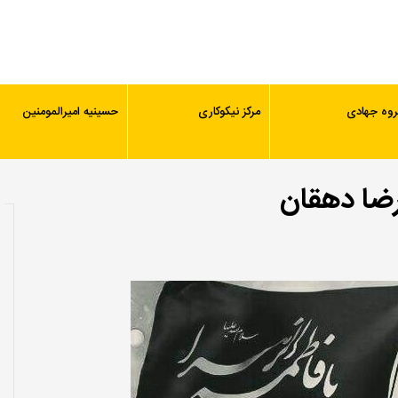
روه جهادی
مرکز نیکوکاری
حسینیه امیرالمومنین
رضا دهقان