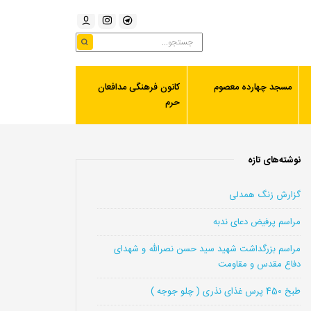
مسجد چهارده معصوم
کانون فرهنگی مدافعان
حرم
نوشته‌های تازه
گزارش زنگ همدلی
مراسم پرفیض دعای ندبه
مراسم بزرگداشت شهید سید حسن نصرالله و شهدای
دفاع مقدس و مقاومت
طبخ 450 پرس غذای نذری ( چلو جوجه )