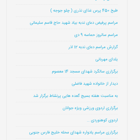
طبخ 450 پرس غذای نذری ( چلو جوجه )
مراسم پرفیض دعای ندبه بیاد شهید حاج قاسم سلیمانی
مراسم سالروز حماسه 9 دی
گزارش مراسم دعای ندبه 12 اذر
یلدای مهربانی
برگزاری سالگرد شهدای مسجد 14 معصوم
دیدار از خانواده شهید فاضلی
به مناسبت هفته بسیج گعده هایی پرنشاط برگزار شد
برگزاری اردوی ورزشی ویژه جوانان
اردوی کوهنوردی …
برگزاری مراسم یادواره شهدای محله خلیج فارس جنوبی