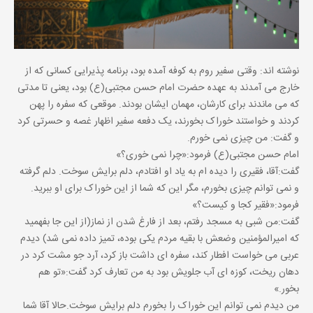
نوشته اند: وقتی سفیر روم به کوفه آمده بود، برنامه پذیرایی کسانی که از
خارج می آمدند به عهده حضرت امام حسن مجتبی(ع) بود، یعنی تا مدتی
که می ماندند برای کارشان، مهمان ایشان بودند. موقعی که سفره را پهن
کردند و خواستند خوراک بخورند، یک دفعه سفیر اظهار غصه و حسرتی کرد
و گفت: من چیزی نمی خورم.
امام حسن مجتبی(ع) فرمود:«چرا نمی خوری؟»
گفت:آقا، فقیری را دیده ام به یاد او افتادم، دلم برایش سوخت. دلم گرفته
و نمی توانم چیزی بخورم، مگر این که شما از این خوراک برای او ببرید.
فرمود:«فقیر کجا و کیست؟»
گفت:من شبی به مسجد رفتم، بعد از فارغ شدن از نماز(از این جا بفهمید
که امیرالمؤمنین وضعش با بقیه مردم یکی بوده، تمیز داده نمی شد) دیدم
عربی می خواست افطار کند، سفره ای داشت باز کرد، آرد جو مشت کرد در
دهان ریخت، کوزه ای آب جلویش بود به من تعارف کرد گفت:«تو هم
بخور.»
من دیدم نمی توانم این خوراک را بخورم دلم برایش سوخت.حالا آقا شما