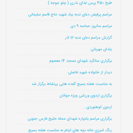
طبخ 450 پرس غذای نذری ( چلو جوجه )
مراسم پرفیض دعای ندبه بیاد شهید حاج قاسم سلیمانی
مراسم سالروز حماسه 9 دی
گزارش مراسم دعای ندبه 12 اذر
یلدای مهربانی
برگزاری سالگرد شهدای مسجد 14 معصوم
دیدار از خانواده شهید فاضلی
به مناسبت هفته بسیج گعده هایی پرنشاط برگزار شد
برگزاری اردوی ورزشی ویژه جوانان
اردوی کوهنوردی …
برگزاری مراسم یادواره شهدای محله خلیج فارس جنوبی
رنگ امیزی خانه بچه های ایتام به مناسبت هفته بسیج