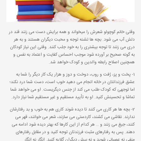
وقتی خانم کوچولو شعرش را میخواند و همه برایش دست می زنند قند در
دلش آب می شود. بچه ها تشنه توجه و محبت دیگران هستند و به هر
دری می زنند تا توجه بیشتری را به خود جلب کنند. وقتی این نیاز کودکان
به گونه صحیح بر آورده شود موجب احساس کفایت و اعتماد به نفس و
همچنین اصلاح رابطه والدین و کودک خواهد شد.
1- پخت و پز، رُفت و روب، دوخت و دوز و هزار یک کار دیگر را شما به
عشق فرزندانتان در خانه انجام می دهید خوب است، دست شما درد نکند؛
اما توجهی که کودک طلب می کند از جنس دیگریست. او می خواهد شما
تماشا و تحسینش کنید. او به تأیید مستقیم و غیر مستقیم شما نیاز دارد.
2- بچه ها هر کاری می‌ کنند تا دیده شوند کاری هم به خوب و بد رفتارشان
ندارند. نقاشی می کشند، کاردستی می سازند، شعر می خوانند، قهر می
کنند، جیغ می زنند و … هر کدام از این کارها که بهتر دیده شود ادامه می
دهند. پس به رفتارهای مثبت فرزندتان توجه کنید و در مقابل رفتارهای
منفی نه عصبانی شوید و نه پیش دیگران گلایه کنید. انگار نه انگار