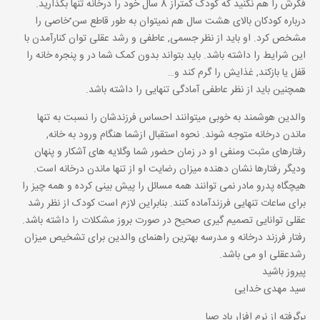
فکرش را هم نکنید که کودک کمتراز 8 سال خود را درخانه تنها بگذارید.
درباره کودکان بالای هشت سال هم نمیتوان به طور قاطع سن ّخاصی را
مشخص کرد. او باید از نظر جسمی, عاطفی و رشد عقلی توان کنارآمدن با
این شرایط را داشته باشد. باید بتواند بدون کمک شما در و پنجره خانه را
قفل یا بازکند, غذایش را گرم کند و…
همچنین باید از نظر عاطفی آمادگی تنهایی را داشته باشد.
والدین هوشمند به خوبی میتوانند احساس فرزندشان را نسبت به تنها
ماندن درخانه متوجه شوند. نحوه استقبال ازشما هنگام ورود به خانه,
رفتارهای مثبت ومنفی او در زمان حضور شما وگلایه های آشکار و پنهان
ودیگر رفتارها نشان دهنده میزان رضایت او از تنها ماندن درخانه است.
هیچگاه پدرو مادر نمی توانند همه مسائل را پیش بینی کرده و همه چیز را
برای ساعات تنهایی فرزندآماده کنند. بنابراین لازم است کودک از نظر رشد
عقلی توانایی تصمیم گیری صحیح در صورت بروز مشکلات را داشته باشد.
رفتار فرزند درخانه و مدرسه بهترین راهنمای والدین برای تشخیص میزان
رشدعقلی او می باشد.
پیروز باشید
سید مهدی خدایی
برگرفته از نرم افزار باد صبا