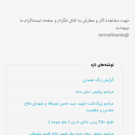
جهت مشاهده آثار و سفارش به کانال تلگرام و صفحه اینستاگرام ما
بپیوندید
@termehhands
نوشته‌های تازه
گزارش زنگ همدلی
مراسم پرفیض دعای ندبه
مراسم بزرگداشت شهید سید حسن نصرالله و شهدای دفاع
مقدس و مقاومت
طبخ 450 پرس غذای نذری ( چلو جوجه )
مراسم پرفیض دعای ندبه بیاد شهید حاج قاسم سلیمانی