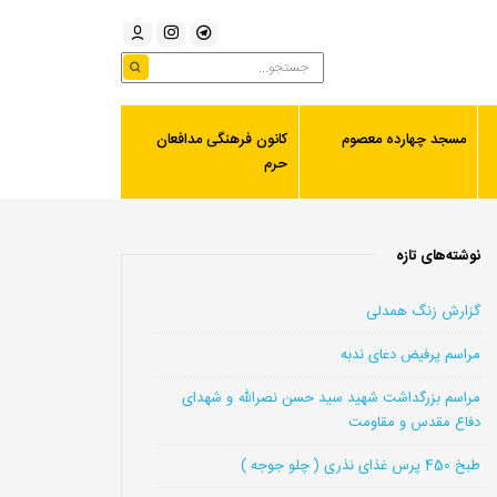
مسجد چهارده معصوم
کانون فرهنگی مدافعان
حرم
نوشته‌های تازه
گزارش زنگ همدلی
مراسم پرفیض دعای ندبه
مراسم بزرگداشت شهید سید حسن نصرالله و شهدای
دفاع مقدس و مقاومت
طبخ 450 پرس غذای نذری ( چلو جوجه )