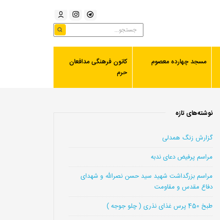
مسجد چهارده معصوم
کانون فرهنگی مدافعان
حرم
نوشته‌های تازه
گزارش زنگ همدلی
مراسم پرفیض دعای ندبه
مراسم بزرگداشت شهید سید حسن نصرالله و شهدای
دفاع مقدس و مقاومت
طبخ 450 پرس غذای نذری ( چلو جوجه )