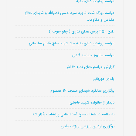
مراسم پرفیض دعای ندبه
مراسم بزرگداشت شهید سید حسن نصرالله و شهدای دفاع
مقدس و مقاومت
طبخ 450 پرس غذای نذری ( چلو جوجه )
مراسم پرفیض دعای ندبه بیاد شهید حاج قاسم سلیمانی
مراسم سالروز حماسه 9 دی
گزارش مراسم دعای ندبه 12 اذر
یلدای مهربانی
برگزاری سالگرد شهدای مسجد 14 معصوم
دیدار از خانواده شهید فاضلی
به مناسبت هفته بسیج گعده هایی پرنشاط برگزار شد
برگزاری اردوی ورزشی ویژه جوانان