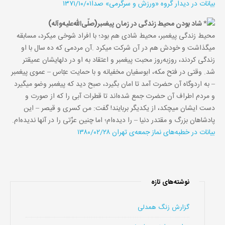
بیانات در دیدار گروه «ورزش و سرگرمى» صدا۱۳۷۱/۱۰/۰۱
شاد بودن محیط زندگی در زمان پیغمبر(صلّی‌الله‌علیه‌وآله)
محیط زندگی پیغمبر، محیط شادی هم بود؛ با افراد شوخی میکرد، مسابقه
میگذاشت و خودش هم در آن شرکت میکرد
.
آن مردمی که ده سال با او
زندگی کردند، روزبه‌روز محبت پیغمبر و اعتقاد به او در دلهایشان عمیقتر
شد. وقتی در فتح مکه، ابوسفیان مخفیانه و با حمایت عبّاس – عموی پیغمبر
– به اردوگاه آن حضرت آمد تا امان بگیرد، صبح دید که پیغمبر وضو میگیرد
و مردم اطراف آن حضرت جمع شده‌اند تا قطرات آبی را که از صورت و
دست ایشان میچکد، از یکدیگر بربایند! گفت: من کسری و قیصر – این
پادشاهان بزرگ و مقتدر دنیا – را دیده‌ام؛ اما چنین عزّتی را در آنها ندیده‌ام
.
بیانات در خطبه‌های نماز جمعه‌ی تهران‌ ۱۳۸۰/۰۲/۲۸
نوشته‌های تازه
گزارش زنگ همدلی