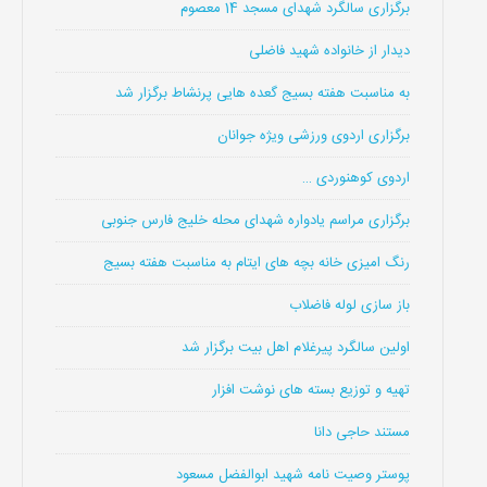
برگزاری سالگرد شهدای مسجد 14 معصوم
دیدار از خانواده شهید فاضلی
به مناسبت هفته بسیج گعده هایی پرنشاط برگزار شد
برگزاری اردوی ورزشی ویژه جوانان
اردوی کوهنوردی …
برگزاری مراسم یادواره شهدای محله خلیج فارس جنوبی
رنگ امیزی خانه بچه های ایتام به مناسبت هفته بسیج
باز سازی لوله فاضلاب
اولین سالگرد پیرغلام اهل بیت برگزار شد
تهیه و توزیع بسته های نوشت افزار
مستند حاجی دانا
پوستر وصیت نامه شهید ابوالفضل مسعود