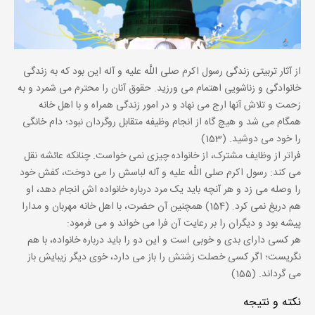
از آثار تربیتی زندگی رسول اکرم صلی اللَّه علیه و آله این بود که به زندگی
خانوادگی و زناشویی اهتمام می ورزید. حقوق آنان را محترم می شمرد و به
زحمت و تلاش آنها ارج می نهاد و در امور زندگی همراه و با اهل خانه
همگام می شد و هیچ گاه از انجام وظیفه متقابل روگردان نبود؛ دام خانگی
را خود می دوشید. (153)
فراتر از وظایف مشترک، از خانواده چیزی نمی خواست. چنانکه عائشه نقل
می کند: رسول اکرم صلی اللَّه علیه و آله لباسش را می دوخت، کفش خود
را وصله می زد و هر آنچه باید یک مرد درباره خانواده اش انجام دهد، او
هم دریغ نمی کرد. (154) همچنین آن حضرت، با اهل خانه مهربان و مدارا
پیشه بود و دیگران را بر رعایت آن فرا می خواند و می فرمود:
هر کسی دارای بدی و خوبی است و این دو را باید درباره خانواده، با هم
نگریست؛ اگر کسی خصلت زشتش را باز می دارد، خوی دیگر زیبایش باز
می گرداند. (155)
نکته و نتیجه