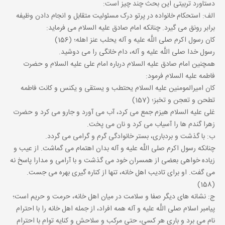
دستاورد تربیتی این بحث چند چیز است:
الف: استحکام خانواده در پرتو درک مسئولیت متقابل و انجام دادن وظیفه
برابر رونق می گیرد. چنانکه امام صادق علیه السلام می فرماید:
کان رسول اکرم صلی اللَّه علیه و آله یحلب عنز اهله؛ (156)
رسول خدا صلی اللَّه علیه و آله، دام خانگی را می دوشید.
همچنین امام صادق علیه السلام درباره امام علی علیه السلام و حضرت
فاطمه علیه السلام فرمود:
کان امیرالمومنین علیه السلام یحتطب و یستقی و یکنس و کانت فاطمه
تطحن و تعجن و تخبز؛ (157)
غلی علیه السلام هیزم جمع می کرد، آب می آورد و جارو می کرد و حضرت
زهرا گندم ها را آسیاب می کرد و نان می پخت.
ب: با گذشت و بردباری، بستر خانوادگی گرم و گرامی می گردد.
چنانکه رسول اکرم صلی اللَّه علیه و آله بدان اهتمام می گماشت. از عیب و
زیاده خواهی بعضی از همسران خود می گذشت و با آرامی و مدارا پاسخ نه
می گفت. او برای تادیب اهل خانه، تنها از کناره گیری بهره می جست.
(158)
ج: نشانه های دیگر صفا و سلامت در میان اهل خانه، حرمت و حریم است؛
پیامبر اسلام صلی اللَّه علیه و آله همه افراد، از جمله اهل خانه را با احترام
نام می برد و باری هر کسی، حتی مرکب و سلاحش و کنایه توام با احترام