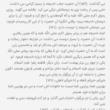
می گذاشت. (159) آن حضرت جناب خدیجه را بسیار گرامی می داشت،
حتی پس از رحلت وی به دوستانش نیکی می کرد. عائشه می گوید: روزی
رسول اکرم صلی اللَّه علیه و آله گوسفندی را ذبح کرد و فرمود: آن را برای
دوستان خدیجه ببرید؛ وقتی انگیزه آن حضرت را از این کار پرسیدم، فرمود:
من دوستان خدیجه را دوست دارم. (160)
البته خدیجه هم در برابر رسول اکرم صلی اللَّه علیه و آله چنین رفتاری
داشت؛ آن حضرت را بسیار دوست می داشت؛ در شرایط دشوار رسالت و
غربت آن حضرت، با ثروت و سرمایه اش مددکار او شد و نخستین زنی
است که به آن حضرت ایمان آورد. او تا وقتی که زنده بود پیامبر صلی اللَّه
علیه و آله همسر دیگری انتخاب نکرد تا آنجا که درباره خدیجه فرمود: او
یکی از چهار زن برتر بهشت است. زنان دیگر: فاطمه زهرا علیه السلام
حضرت مریم علیه السلام و آسیه دختر مزاحم و همسر فرعون هستند اکنون
سخن را با جمله ای از آن بزرگوار به پایان می بریم.
خیرکم، خیرکم لاهله و انا خیرکم لاهلی، (161)
بهترین شما، برترین شما نسبت به خانواده اش است و من نیز بهترین شما
برای خانواده خود هستم.
آری، زنان را جز بزرگوار، احترام نمی گذارد و جز آدم فرومایه، بدی و اهانت
نمی کند؛
ما اکرم النساء الا کریم و لا اهانهن الا لئیم. (162)