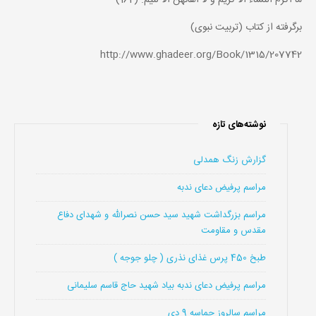
برگرفته از کتاب (تربیت نبوی)
http://www.ghadeer.org/Book/1315/207742
نوشته‌های تازه
گزارش زنگ همدلی
مراسم پرفیض دعای ندبه
مراسم بزرگداشت شهید سید حسن نصرالله و شهدای دفاع
مقدس و مقاومت
طبخ 450 پرس غذای نذری ( چلو جوجه )
مراسم پرفیض دعای ندبه بیاد شهید حاج قاسم سلیمانی
مراسم سالروز حماسه 9 دی