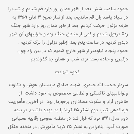
حدود ساعت شش بعد از ظهر همان روز وارد قم شدیم و شب را
در سپاه پاسداران قم ماندیم، بعد از نماز صبح ۳ آبان ۱۳۵۹ به
طرف دزفول حرکت کردیم. بعد از ظهر همان روز وارد شهر جنگ
زدة دزفول شدیم و کمی از مناطق جنگ زده و خرابیهای آن شهر
دیدن کردیم در ساعت پنج بعد ازظهر دزفول را ترک کردیم .
حدود پنجاه کیلومتر از شهر خارج شدیم که در بین راه چون
درگیری و جاده بسته بود، شب را همان جا گذراندیم.
نحوه شهادت
سردار حجت اللّه حیدری: شهید صادق مزدستان هوش و ذکاوت
وتواناییهای تاکتیکی و نظامی مخصوص به خود داشت. از
ظاهری آرام و سکوت معناداری برخوردار بود. در آخرین مأموریت
فرماندهی تیپ دوم لشکر ۲۵ کربلا را به عهده داشت. در نیمه
دوم سال ۱۳۶۱ بود که قرار شد در منطقه عمومی رقابیه عملیاتی
صورت گیرد. بنابراین به لشکر ۲۵ کربلا مأموریتی در منطقه جنگل