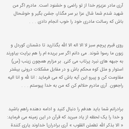
آری مادر عزیزم خدا از تو راضی و خشنود است. مادرم اگر من
شهید شدم شما شال عزا بر سر مگذار، جشن بگیر و خوشحال
باش که رسالت مادری خود را خوب انجام دادی . . .
روی قبرم پرچم سبز لا الا اله الا اللّه بگذارید تا دشمنان کوردل و
زبون ما رسوا شوند. می دانم اگر سر بریده ام را هم برایت بیاورند
به جبهه های نبرد پرتاب می کنی. بر مزارم همچون زینب (س)
استوار و مثل کوه محکم باش و در مقابل مشکلات درونی بیشتر
مقاومت کن و پیرو این آیه باش که می فرماید : انا للّه و انا الیه
راجعون. آری مادرم حلالم کن که من به خدا پیوستم . . .
برادرانم شما باید هدفم را دنبال کنید و ادامه دهنده راهم باشید
و خدا را یک لحظه از یاد مبرید که قرآن در این زمینه می فرماید:
« الا بذکر اللّه تطمئن القلوب » آری برادران! خداوند یاری کنندة