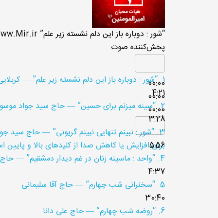
“شور : دوباره باز این دلم نشسته زیر علم”
ww.Mir.ir
پخش‌کننده صوت
1.
“شور : دوباره باز این دلم نشسته زیر علم”
— کربلای
00:00
4:21
00:00
2.
“سینه میزنم برای حسین”
— حاج سید جواد موسو
00:00
3:28
3.
“شور : نبینم تنهایی نبینم گریونی”
— حاج سید جوا
5:56
برای افزایش یا کاهش صدا از کلیدهای بالا و پایین اس
4.
“واحد : ماسینه زنان در غم دیدار دمشقیم”
— حاج 
4:37
5.
“سخنرانی شب چهارم”
— حاج آقا سلیمانی
30:40
6.
“روضه شب چهارم”
— حاج علی دانا