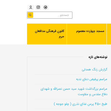
مسجد چهارده معصوم
کانون فرهنگی مدافعان
حرم
نوشته‌های تازه
گزارش زنگ همدلی
مراسم پرفیض دعای ندبه
مراسم بزرگداشت شهید سید حسن نصرالله و شهدای
دفاع مقدس و مقاومت
طبخ 450 پرس غذای نذری ( چلو جوجه )