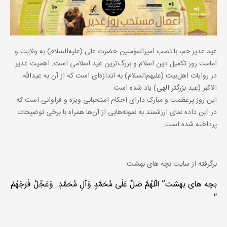
عید غدیر خم، با نصب امیرالمؤمنین حضرت علی (علیه‌السلام) به ولایت و
امامت روز تکمیل دین اسلام و بزرگ‌ترین عید اسلامی است. اهمیت غدیر
در روایات اهل‌بیت (علیهم‌السلام) به اندازه‌ای است که از آن به عیدالله
الاکبر (عید بزرگتر الهی) یاد شده است.
این روز پرعظمت و مبارک دارای احکام استحبابی ویژه و فراوانی است که
در این داده نمای ارزشمند به نمونه‌هایی از آن‌ها همراه با برخی توضیحات
پرداخته شده است.
برگرفته از سایت بچه های بهشت
بچه های بهشت” الّلهُمَّ صَلِّ عَلَی مُحَمَّدٍ وَآلِ مُحَمَّدٍ. وَعَجِّلْ فَرَجَهُمْ
“