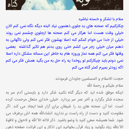
سلام با تشکر و خسته نباشید
چکارکنیم که صحنه های بد جلوی ذهنمون نیاد البته دیگه نگاه نمی کنم الان
خیلی وقت هست اما هرکار می کنم صحنه ها ازجلوی چشمم نمی روند
خیلی از خدا می خوام کمکم کنه اصلا بهشون فکر نمی کنم ولی ناگهانی به
ذهنم میان خیلی زجر می کشم حتی روی بدنم هم تاثیر گذاشته بعضی
وقتها فکر می کنم همه نماز وروزه هام به خاطر این مساله مشکل داره اصلا
نمی دونم باید چیکارکنم تو روخدا یه راه حل به من بگید همش فکر می کنم
اگه زودتر بمیرم کمتر گناه می کنم
حجت الاسلام و المسلمین جاودان فرمودند:
سلام علیکم و رحمة الله
اینکه موفق شده اید که دیگر گناه نکنید شکر دارد و بایستی آدم سر به
سجده شکر بگزارد و آخر عمر سر بردارد. خیلی خدای متعال مرحمت کرده
است. اما آن صحنه های بد را شیطان برای آزار شما ایجاد می کند. اگر
مقاومت کنید و دست از راه راست بر ندارید انشاءالله همه اش برطرف می
شود. شما همیشه سعی کنید با وضو باشید. ذکر لااله الاّ الله و لاحول و لاقوة
الاّ بالله زیاد بگوئید و زیاد قرآن بخوانید این اذکار و این قرائت صفحه ذهن