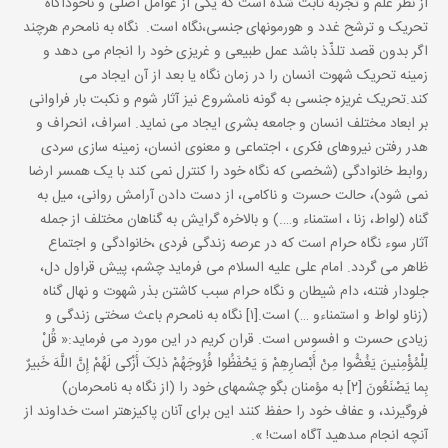
از نظر علم و تجربه ثابت شده است که یکی از عوامل اصلی و ناخودآگاه
تحریک و ترشح غدد و هورمونهای جنسی،نگاه است. نگاه به نامحرم هرچند
اگر بدون قصد تلذّذ باشد عمل طبیعی و غریزی خود را انجام می دهد و
زمینه تحریک شهوت انسان را در زمان نگاه یا بعد از آن ایجاد می
کند.تحریک غریزه جنسی به گونه نامشروع نیز آثار شوم و نکبت بار فراوانی
بر ابعاد مختلف انسان و جامعه بشری ایجاد می نماید. اسراف، انحراف و
هدر رفتن نیروهای فکری ، اجتماعی و معنوی انسان، زمینه سازی سردی
روابط خانوادگی (شخصی که نگاه خود را کنترل نمی کند با یک همسر ارضا
نمی شود)، حالت حسرت و ناکامی، از دست دادن آرامش روانی، میل به
گناه (لواط، زنا ، استمناء و….) و بالاخره گرایش به گناهان مختلف از جمله
آثار سوء نگاه حرام است که در عرصه زندگی فردی ،خانوادگی و اجتماع
ظاهر می گردد. امام علی علیه السلام می فرماید چشم، پیش قراول دل،
جلودار فتنه، دام شیطان و نگاه حرام سبب کاشتن بذر شهوت و نهال گناه
(زناو لواط و استمناءو …) است.[۱] نگاه به نامحرم باعث سختی زندگی و
زیادی حسرت و افسوس است. قران کریم در این مورد می فرماید:« قُلْ
لِلْمُؤْمِنینَ یَغُضُّوا مِنْ أَبْصارِهِمْ وَ یَحْفَظُوا فُرُوجَهُمْ ذلِکَ أَزْکى‏ لَهُمْ إِنَّ اللَّهَ خَبیرٌ
بِما یَصْنَعُونَ [۲] به مؤمنان بگو چشمهاى خود را (از نگاه به نامحرمان)
فروگیرند، و عفاف خود را حفظ کنند این براى آنان پاکیزه‏تر است خداوند از
آنچه انجام مى‏دهید آگاه است! ».