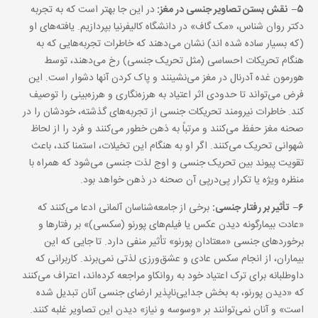
۵
–
نقش بستن تصاویر جنسی در مغز:
در این جا بهتر است که به تجربه
دکتر روان شناس، «مک گاف» در دانشگاه کالیفرنیا بپردازیم. یافته‌های او
(که بسیار ساده شده اند) نشان می‌‌دهند که خاطرات تجربه‌هایی که به
هنگام تحریکات احساسی (مثل تحریک جنسی) رخ می‌‌دهند، توسط
هورمون غده آدرنال در مغز می‌‌نشینند و پاک کردن آنها دشوار است. این
فرض می‌‌تواند تا حدودی اثر اعتیاد به هرزه‌نگاری و هرزه‌بینی را توصیف
کند. خاطرات نیرومند تحریکات جنسی از تجربه‌های گذشته، خودشان را در
صحنه مغز حفظ می‌‌کنند و مرتباً به ذهن خطور می‌‌کنند و فرد را از لحاظ
شهوانی تحریک می‌‌کنند. اگر او به هنگام این تخیلات، استمنا کند، باعث
تقویت پیوند بین تحریک جنسی و اوج لذت جنسی می‌‌شود که همراه با
منظره ویژه یا تکرار پی‌درپی آن صحنه در ذهن خواهد بود.
۶
–
تأثیر بر رفتار جنسی:
برخی از جامعه‌شناسان آلمانی ادعا می‌‌کنند که
«عادت بیمارگونه‌ دیدن عکس‌ یا فیلم‌های پورنو (سکسی)» بر رفتارها و
برخوردهای جنسی «معتادان پورنو» تأثیر منفی دارد. تا ‌جایی که این
بیماران، از انجام سکس عادی و عشق‌ورزی لذتی نمی‌‌برند. کاربرانی که
داوطلبانه برای ترک اعتیاد خود به روانکاو مراجعه کرده‌اند، اعتراف می‌‌کنند
که «دیدن پورنو، به بخش جدایی‌ناپذیر ارضای جنسی آنان تبدیل شده
است» و آنان نمی‌‌توانند بر «وسوسه و نیاز» دیدن این تصاویر غلبه کنند.