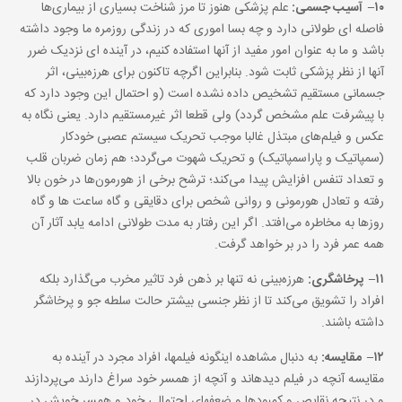
۱۰
–
آسیب جسمی‌:
علم پزشکی هنوز تا مرز شناخت بسیاری از بیماری‌ها
فاصله ای طولانی دارد و چه بسا اموری که در زندگی روزمره ما وجود داشته
باشد و ما به عنوان امور مفید از آنها استفاده کنیم، در آینده ای نزدیک ضرر
آنها از نظر پزشکی ثابت شود. بنابراین اگرچه تاکنون برای هرزه‌بینی، اثر
جسمانی مستقیم تشخیص داده نشده است (و احتمال این وجود دارد که
با پیشرفت علم مشخص گردد) ولی قطعا اثر غیرمستقیم دارد. یعنی نگاه به
عکس و فیلم‌های مبتذل غالبا موجب تحریک سیستم عصبی خودکار
(سمپاتیک و پاراسمپاتیک) و تحریک شهوت می‌گردد؛ هم زمان ضربان قلب
و تعداد تنفس افزایش پیدا می‌کند؛ ترشح برخی از هورمون‌ها در خون بالا
رفته و تعادل هورمونی و روانی شخص برای دقایقی و گاه ساعت ها و گاه
روزها به مخاطره می‌افتد. اگر این رفتار به مدت طولانی ادامه یابد آثار آن
همه عمر فرد را در بر خواهد گرفت.
۱۱
–
پرخاشگری:
هرزه‌بینی نه تنها بر ذهن فرد تاثیر مخرب می‌گذارد بلکه
افراد را تشویق می‌کند تا از نظر جنسی بیشتر حالت سلطه جو و پرخاشگر
داشته باشند.
۱۲
–
مقایسه:
به دنبال مشاهده این‏گونه فیلم‏ها، افراد مجرد در آینده به
مقایسه آنچه در فیلم دیده‏اند و آنچه از همسر خود سراغ دارند می‌‏پردازند
و در نتیجه نقایص و کمبودها و ضعفهای احتمالی خود و همسر خویش در