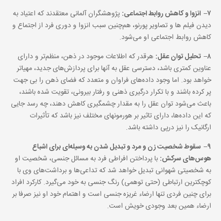
۷
–
انزوا و کاهش روابط اجتماعی:
پژوهشگران آلمانی معتقدند که اعتیاد به
دیدن فیلم ها و تصاویر پورنو‌، هم‌چنین سبب انزوا و دوری فرد از اجتماع و
کاهش روابط اجتماعی او می‌‌شود.
۸
–
تحلیل توان عقل:
هرقدر که اطلاعات موجود در ذهن، منظم‌تر و دارای
عناوین کمتری باشد،‌ دسترسی عقل به آنها برای پردازش‌های جدید، مهیاتر
خواهد بود. اما وجود داده‌های فراوان و متعدد که فضای ذهن را بی جهت
پر کرده باشند و با تکرار درگیری ذهنی و رفتار بیرونی، تقویت شده باشند،
باعث می‌شود توان عقل را به مقدار چشمگیری کاهش دهند، چه رسد جایی
که این داده‌ها، دارای تاثیر بر هورمونهای مختلف نیز باشد که تأثیرات
ارگانیک را نیز درپی داشته باشد.
۹
–
سقوط شخصیت زن و مرد و تبدیل شدن به وسیله‌ای برای اشباع
هوس‌های سرکش:
با پرداختن افراطی فرد به مسائل جنسی، شخصیت او
به شخصیتی شهوانی تبدیل خواهد شد که تداعی‌ها و برداشت‌های وی با
کوچکترین ارتباطی (حتی توهمی) رنگ جنسی به خود می‌گیرد. کارکرد افراد
برای چنین فردی تنها ارضاء غریزه جنسی است و اهتمام خود او نیز صرفا بر
ارضاء همین بعد وجودی خویش است.