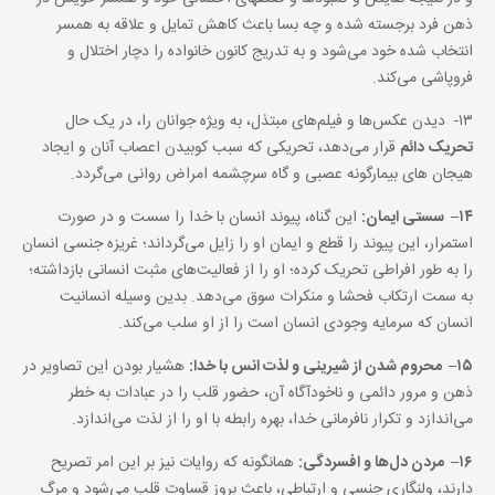
ذهن فرد برجسته شده و چه بسا باعث کاهش تمایل و علاقه به همسر
انتخاب شده خود می‌‏شود و به تدریج کانون خانواده را دچار اختلال و
فروپاشی می‌‏کند.
۱۳- دیدن عکس‌ها و فیلم‌های مبتذل، به ویژه جوانان را، در یک حال
تحریک دائم
قرار می‌دهد، تحریکی که سبب کوبیدن اعصاب آنان و ایجاد
هیجان‌ های بیمارگونه عصبی و گاه سرچشمه امراض روانی می‌گردد.
۱۴
–
سستی ایمان:
این گناه، پیوند انسان با خدا را سست و در صورت
استمرار، این پیوند را قطع و ایمان او را زایل می‌‌گرداند؛ غریزه جنسی انسان
را به طور افراطی تحریک کرده؛ او را از فعالیت‌های مثبت انسانی بازداشته؛
به سمت ارتکاب فحشا و منکرات سوق می‌دهد. بدین وسیله انسانیت
انسان که سرمایه وجودی انسان است را از او سلب می‌کند.
۱۵
–
محروم شدن از شیرینی و لذت انس با خدا:
هشیار بودن این تصاویر در
ذهن و مرور دائمی و ناخودآگاه آن، حضور قلب را در عبادات به خطر
می‌اندازد و تکرار نافرمانی خدا، بهره رابطه با او را از لذت می‌اندازد.
۱۶
–
مردن دل‌ها و افسردگی:
همانگونه که روایات نیز بر این امر تصریح
دارند، ولنگاری جنسی و ارتباطی، باعث بروز قساوت قلب می‌شود و مرگ