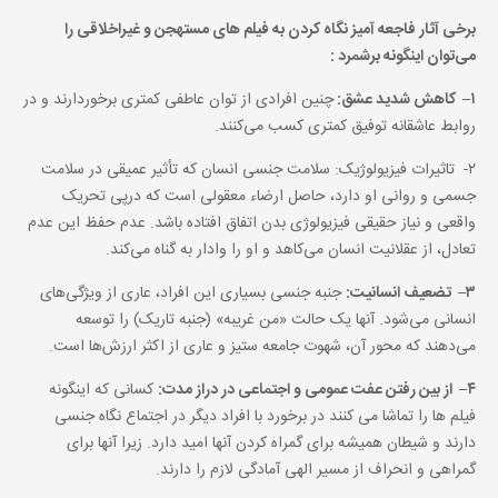
برخی آثار فاجعه آمیز نگاه کردن به فیلم های مستهجن و غیراخلاقی را
می‌‌توان اینگونه برشمرد :
۱
–
کاهش شدید عشق:
چنین افرادی از توان عاطفی کمتری برخوردارند و در
روابط عاشقانه توفیق کمتری کسب می‌کنند.
۲- تاثیرات فیزیولوژیک: سلامت جنسی انسان که تأثیر عمیقی در سلامت
جسمی‌ و روانی او دارد، حاصل ارضاء معقولی است که درپی تحریک
واقعی و نیاز حقیقی فیزیولوژی بدن اتفاق افتاده باشد. عدم حفظ این عدم
تعادل، از عقلانیت انسان می‌کاهد و او را وادار به گناه می‌کند.
۳
–
تضعیف انسانیت:
جنبه جنسی بسیاری این افراد، عاری از ویژگی‌های
انسانی می‌‌شود. آنها یک حالت «من غریبه» (جنبه تاریک) را توسعه
می‌‌دهند که محور آن، شهوت جامعه ستیز و عاری از اکثر ارزش‌ها است.
۴
–
از بین رفتن عفت عمومی‌ و اجتماعی در دراز مدت:
کسانی که اینگونه
فیلم ها را تماشا می کنند در برخورد با افراد دیگر در اجتماع نگاه جنسی
دارند و شیطان همیشه برای گمراه کردن آنها امید دارد. زیرا آنها برای
گمراهی و انحراف از مسیر الهی آمادگی لازم را دارند.