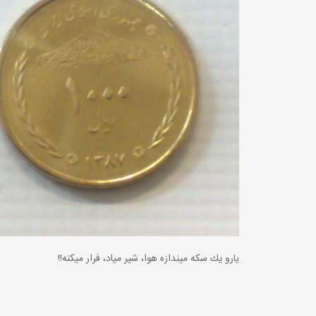
یارو يك سكه ميندازه هوا، شير مياد، فرار ميكنه!!