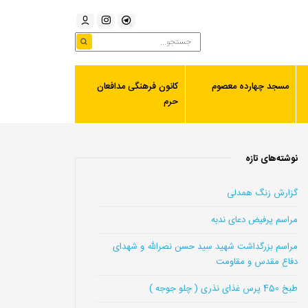
مسجد چهارده معصوم
کانون فرهنگی مدافعان
حرم
نوشته‌های تازه
گزارش زنگ همدلی
مراسم پرفیض دعای ندبه
مراسم بزرگداشت شهید سید حسن نصرالله و شهدای
دفاع مقدس و مقاومت
طبخ 450 پرس غذای نذری ( چلو جوجه )